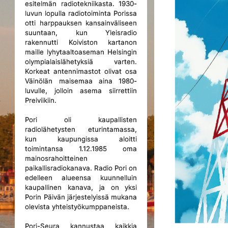
esitelmän radiotekniikasta. 1930-
luvun lopulla radiotoiminta Porissa
otti harppauksen kansainväliseen
suuntaan, kun Yleisradio
rakennutti Koiviston kartanon
maille lyhytaaltoaseman Helsingin
olympialaislähetyksiä varten.
Korkeat antennimastot olivat osa
Väinölän maisemaa aina 1980-
luvulle, jolloin asema siirrettiin
Preiviikiin.
Pori oli kaupallisten
radiolähetysten eturintamassa,
kun kaupungissa aloitti
toimintansa 1.12.1985 oma
mainosrahoitteinen
paikallisradiokanava. Radio Pori on
edelleen alueensa kuunnelluin
kaupallinen kanava, ja on yksi
Porin Päivän järjestelyissä mukana
olevista yhteistyökumppaneista.
Pori-Seura kannustaa kaikkia