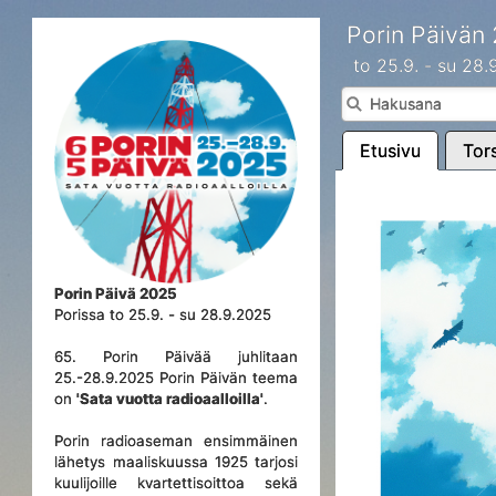
Porin Päivän
to 25.9. - su 28
Etusivu
Tors
Porin Päivä 2025
Porissa to 25.9. - su 28.9.2025
65. Porin Päivää juhlitaan
25.-28.9.2025 Porin Päivän teema
on
'Sata vuotta radioaalloilla'
.
Porin radioaseman ensimmäinen
lähetys maaliskuussa 1925 tarjosi
kuulijoille kvartettisoittoa sekä