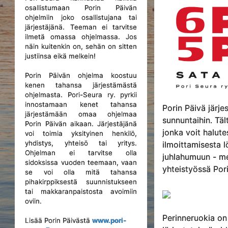
osallistumaan Porin Päivän
ohjelmiin joko osallistujana tai
järjestäjänä. Teeman ei tarvitse
ilmetä omassa ohjelmassa. Jos
näin kuitenkin on, sehän on sitten
justiinsa eikä melkein!
Porin Päivän ohjelma koostuu
kenen tahansa järjestämästä
ohjelmasta. Pori-Seura ry. pyrkii
innostamaan kenet tahansa
Porin Päivä järj
järjestämään omaa ohjelmaa
sunnuntaihin. Tä
Porin Päivän aikaan. Järjestäjänä
jonka voit halut
voi toimia yksityinen henkilö,
yhdistys, yhteisö tai yritys.
ilmoittamisesta l
Ohjelman ei tarvitse olla
juhlahumuun - me
sidoksissa vuoden teemaan, vaan
yhteistyössä Pori-
se voi olla mitä tahansa
pihakirppiksestä suunnistukseen
tai makkaranpaistosta avoimiin
oviin.
Perinneruokia on
Lisää Porin Päivästä
www.pori-