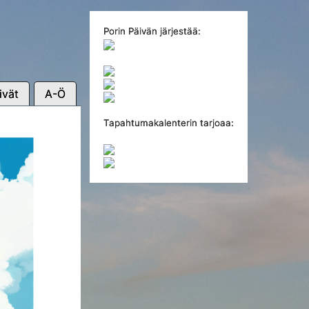
Porin Päivän järjestää:
ivät
A-Ö
Tapahtumakalenterin tarjoaa: