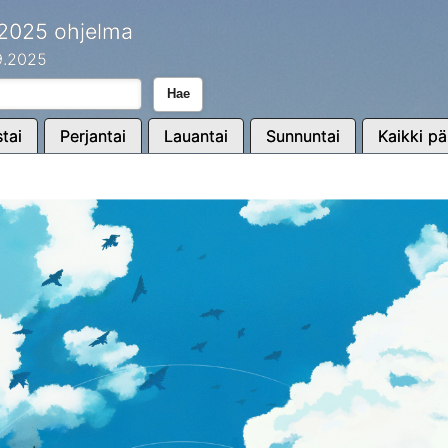
 2025 ohjelma
.9.2025
Hae
tai
Perjantai
Lauantai
Sunnuntai
Kaikki pä