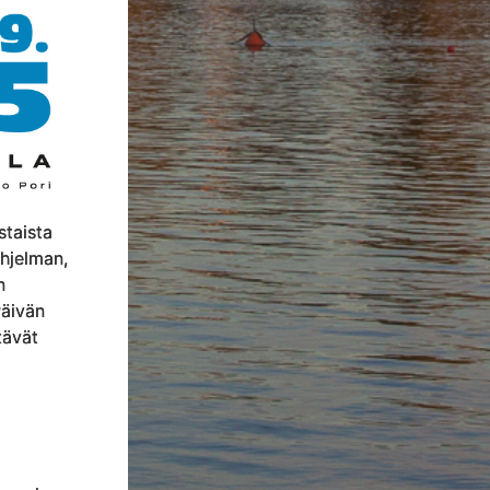
staista
ohjelman,
n
äivän
tävät