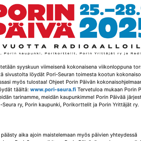
estetään syyskuun viimeisenä kokonaisena viikonloppuna tor
ltä sivustolta löydät Pori-Seuran toimesta kootun kokonais
essasi myös tulostaa! Ohjeet Porin Päivän kokonaisohjelmaa
öydät täältä:
www.pori-seura.fi
Tervetuloa mukaan Porin P
idän tarinamme, meidän kaupunkimme! Porin Päivää järjes
Seura ry, Porin kaupunki, Porikorttelit ja Porin Yrittäjät ry.
 päästy aika ajoin maistelemaan myös päivien yhteydessä