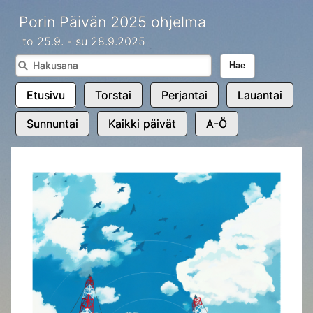
Porin Päivän 2025 ohjelma
to 25.9. - su 28.9.2025
Hae
Etusivu
Torstai
Perjantai
Lauantai
Sunnuntai
Kaikki päivät
A-Ö