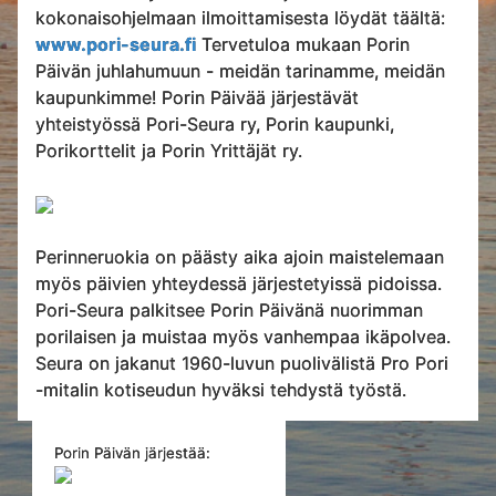
kokonaisohjelmaan ilmoittamisesta löydät täältä:
www.pori-seura.fi
Tervetuloa mukaan Porin
Päivän juhlahumuun - meidän tarinamme, meidän
kaupunkimme! Porin Päivää järjestävät
yhteistyössä Pori-Seura ry, Porin kaupunki,
Porikorttelit ja Porin Yrittäjät ry.
Perinneruokia on päästy aika ajoin maistelemaan
myös päivien yhteydessä järjestetyissä pidoissa.
Pori-Seura palkitsee Porin Päivänä nuorimman
porilaisen ja muistaa myös vanhempaa ikäpolvea.
Seura on jakanut 1960-luvun puolivälistä Pro Pori
-mitalin kotiseudun hyväksi tehdystä työstä.
Porin Päivän järjestää: