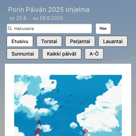
Porin Päivän 2025 ohjelma
to 25.9. - su 28.9.2025
Hae
Etusivu
Torstai
Perjantai
Lauantai
Sunnuntai
Kaikki päivät
A-Ö