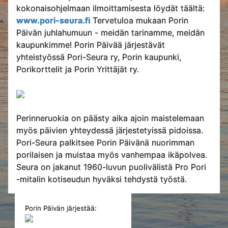
kokonaisohjelmaan ilmoittamisesta löydät täältä:
www.pori-seura.fi
Tervetuloa mukaan Porin
Päivän juhlahumuun - meidän tarinamme, meidän
kaupunkimme! Porin Päivää järjestävät
yhteistyössä Pori-Seura ry, Porin kaupunki,
Porikorttelit ja Porin Yrittäjät ry.
Perinneruokia on päästy aika ajoin maistelemaan
myös päivien yhteydessä järjestetyissä pidoissa.
Pori-Seura palkitsee Porin Päivänä nuorimman
porilaisen ja muistaa myös vanhempaa ikäpolvea.
Seura on jakanut 1960-luvun puolivälistä Pro Pori
-mitalin kotiseudun hyväksi tehdystä työstä.
Porin Päivän järjestää: