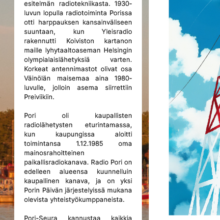
esitelmän radiotekniikasta. 1930-
luvun lopulla radiotoiminta Porissa
otti harppauksen kansainväliseen
suuntaan, kun Yleisradio
rakennutti Koiviston kartanon
maille lyhytaaltoaseman Helsingin
olympialaislähetyksiä varten.
Korkeat antennimastot olivat osa
Väinölän maisemaa aina 1980-
luvulle, jolloin asema siirrettiin
Preiviikiin.
Pori oli kaupallisten
radiolähetysten eturintamassa,
kun kaupungissa aloitti
toimintansa 1.12.1985 oma
mainosrahoitteinen
paikallisradiokanava. Radio Pori on
edelleen alueensa kuunnelluin
kaupallinen kanava, ja on yksi
Porin Päivän järjestelyissä mukana
olevista yhteistyökumppaneista.
Pori-Seura kannustaa kaikkia