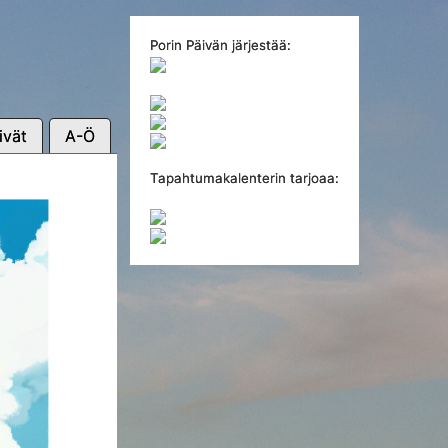
Porin Päivän järjestää:
ivät
A-Ö
Tapahtumakalenterin tarjoaa: