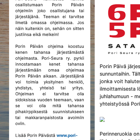
osallistumaan Porin Päivän
ohjelmiin joko osallistujana tai
järjestäjänä. Teeman ei tarvitse
ilmetä omassa ohjelmassa. Jos
näin kuitenkin on, sehän on sitten
justiinsa eikä melkein!
Porin Päivän ohjelma koostuu
kenen tahansa järjestämästä
ohjelmasta. Pori-Seura ry. pyrkii
innostamaan kenet tahansa
Porin Päivä järj
järjestämään omaa ohjelmaa
sunnuntaihin. Tä
Porin Päivän aikaan. Järjestäjänä
jonka voit halut
voi toimia yksityinen henkilö,
yhdistys, yhteisö tai yritys.
ilmoittamisesta l
Ohjelman ei tarvitse olla
juhlahumuun - me
sidoksissa vuoden teemaan, vaan
yhteistyössä Pori-
se voi olla mitä tahansa
pihakirppiksestä suunnistukseen
tai makkaranpaistosta avoimiin
oviin.
Perinneruokia on
Lisää Porin Päivästä
www.pori-