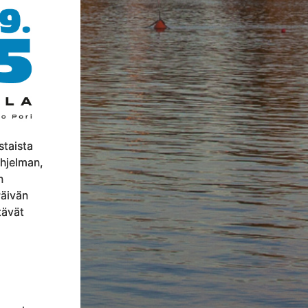
staista
ohjelman,
n
äivän
tävät