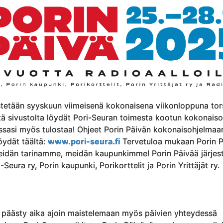
estetään syyskuun viimeisenä kokonaisena viikonloppuna tor
ltä sivustolta löydät Pori-Seuran toimesta kootun kokonais
essasi myös tulostaa! Ohjeet Porin Päivän kokonaisohjelmaa
öydät täältä:
www.pori-seura.fi
Tervetuloa mukaan Porin P
idän tarinamme, meidän kaupunkimme! Porin Päivää järjes
Seura ry, Porin kaupunki, Porikorttelit ja Porin Yrittäjät ry.
 päästy aika ajoin maistelemaan myös päivien yhteydessä