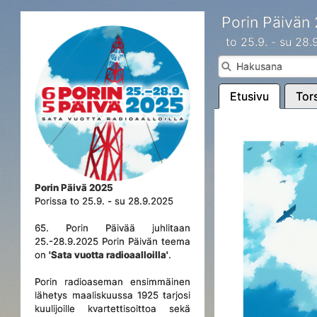
Porin Päivän
to 25.9. - su 28
Etusivu
Tors
Porin Päivä 2025
Porissa to 25.9. - su 28.9.2025
65. Porin Päivää juhlitaan
25.-28.9.2025 Porin Päivän teema
on
'Sata vuotta radioaalloilla'
.
Porin radioaseman ensimmäinen
lähetys maaliskuussa 1925 tarjosi
kuulijoille kvartettisoittoa sekä