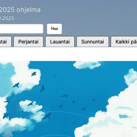
 2025 ohjelma
.9.2025
Hae
tai
Perjantai
Lauantai
Sunnuntai
Kaikki pä