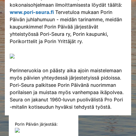
kokonaisohjelmaan ilmoittamisesta löydät täältä:
www.pori-seura.fi
Tervetuloa mukaan Porin
Päivän juhlahumuun - meidän tarinamme, meidän
kaupunkimme! Porin Päivää järjestävät
yhteistyössä Pori-Seura ry, Porin kaupunki,
Porikorttelit ja Porin Yrittäjät ry.
Perinneruokia on päästy aika ajoin maistelemaan
myös päivien yhteydessä järjestetyissä pidoissa.
Pori-Seura palkitsee Porin Päivänä nuorimman
porilaisen ja muistaa myös vanhempaa ikäpolvea.
Seura on jakanut 1960-luvun puolivälistä Pro Pori
-mitalin kotiseudun hyväksi tehdystä työstä.
Porin Päivän järjestää: