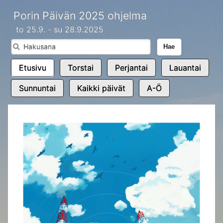
Porin Päivän 2025 ohjelma
to 25.9. - su 28.9.2025
Hae
Etusivu
Torstai
Perjantai
Lauantai
Sunnuntai
Kaikki päivät
A-Ö