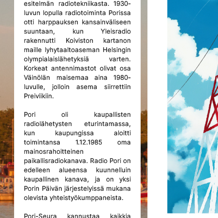
esitelmän radiotekniikasta. 1930-
luvun lopulla radiotoiminta Porissa
otti harppauksen kansainväliseen
suuntaan, kun Yleisradio
rakennutti Koiviston kartanon
maille lyhytaaltoaseman Helsingin
olympialaislähetyksiä varten.
Korkeat antennimastot olivat osa
Väinölän maisemaa aina 1980-
luvulle, jolloin asema siirrettiin
Preiviikiin.
Pori oli kaupallisten
radiolähetysten eturintamassa,
kun kaupungissa aloitti
toimintansa 1.12.1985 oma
mainosrahoitteinen
paikallisradiokanava. Radio Pori on
edelleen alueensa kuunnelluin
kaupallinen kanava, ja on yksi
Porin Päivän järjestelyissä mukana
olevista yhteistyökumppaneista.
Pori-Seura kannustaa kaikkia