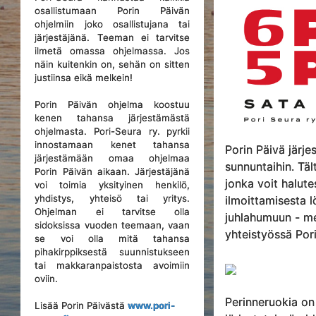
osallistumaan Porin Päivän
ohjelmiin joko osallistujana tai
järjestäjänä. Teeman ei tarvitse
ilmetä omassa ohjelmassa. Jos
näin kuitenkin on, sehän on sitten
justiinsa eikä melkein!
Porin Päivän ohjelma koostuu
kenen tahansa järjestämästä
ohjelmasta. Pori-Seura ry. pyrkii
innostamaan kenet tahansa
Porin Päivä järj
järjestämään omaa ohjelmaa
sunnuntaihin. Tä
Porin Päivän aikaan. Järjestäjänä
jonka voit halut
voi toimia yksityinen henkilö,
yhdistys, yhteisö tai yritys.
ilmoittamisesta l
Ohjelman ei tarvitse olla
juhlahumuun - me
sidoksissa vuoden teemaan, vaan
yhteistyössä Pori-
se voi olla mitä tahansa
pihakirppiksestä suunnistukseen
tai makkaranpaistosta avoimiin
oviin.
Perinneruokia on
Lisää Porin Päivästä
www.pori-