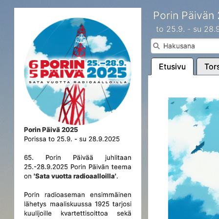
Porin Päivän
to 25.9. - su 28
Etusivu
Tors
Porin Päivä 2025
Porissa to 25.9. - su 28.9.2025
65. Porin Päivää juhlitaan
25.-28.9.2025 Porin Päivän teema
on
'Sata vuotta radioaalloilla'
.
Porin radioaseman ensimmäinen
lähetys maaliskuussa 1925 tarjosi
kuulijoille kvartettisoittoa sekä