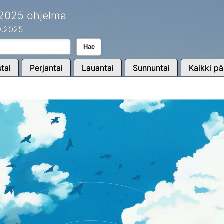
 2025 ohjelma
.9.2025
Hae
tai
Perjantai
Lauantai
Sunnuntai
Kaikki pä