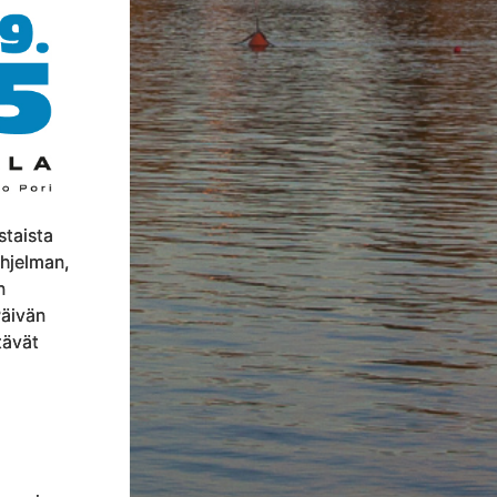
staista
ohjelman,
n
äivän
tävät