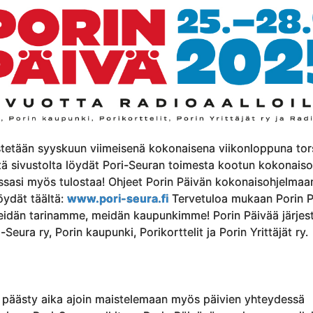
estetään syyskuun viimeisenä kokonaisena viikonloppuna tor
ltä sivustolta löydät Pori-Seuran toimesta kootun kokonais
essasi myös tulostaa! Ohjeet Porin Päivän kokonaisohjelmaa
öydät täältä:
www.pori-seura.fi
Tervetuloa mukaan Porin P
idän tarinamme, meidän kaupunkimme! Porin Päivää järjes
Seura ry, Porin kaupunki, Porikorttelit ja Porin Yrittäjät ry.
 päästy aika ajoin maistelemaan myös päivien yhteydessä