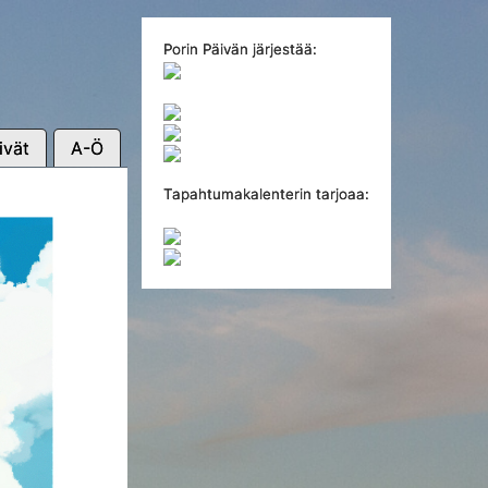
Porin Päivän järjestää:
ivät
A-Ö
Tapahtumakalenterin tarjoaa: