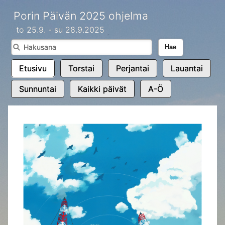
Porin Päivän 2025 ohjelma
to 25.9. - su 28.9.2025
Hae
Etusivu
Torstai
Perjantai
Lauantai
Sunnuntai
Kaikki päivät
A-Ö