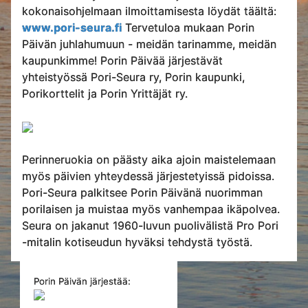
kokonaisohjelmaan ilmoittamisesta löydät täältä:
www.pori-seura.fi
Tervetuloa mukaan Porin
Päivän juhlahumuun - meidän tarinamme, meidän
kaupunkimme! Porin Päivää järjestävät
yhteistyössä Pori-Seura ry, Porin kaupunki,
Porikorttelit ja Porin Yrittäjät ry.
Perinneruokia on päästy aika ajoin maistelemaan
myös päivien yhteydessä järjestetyissä pidoissa.
Pori-Seura palkitsee Porin Päivänä nuorimman
porilaisen ja muistaa myös vanhempaa ikäpolvea.
Seura on jakanut 1960-luvun puolivälistä Pro Pori
-mitalin kotiseudun hyväksi tehdystä työstä.
Porin Päivän järjestää: