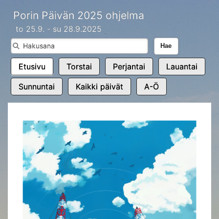
Porin Päivän 2025 ohjelma
to 25.9. - su 28.9.2025
Hae
Etusivu
Torstai
Perjantai
Lauantai
Sunnuntai
Kaikki päivät
A-Ö