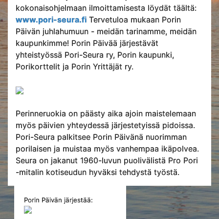
kokonaisohjelmaan ilmoittamisesta löydät täältä:
www.pori-seura.fi
Tervetuloa mukaan Porin
Päivän juhlahumuun - meidän tarinamme, meidän
kaupunkimme! Porin Päivää järjestävät
yhteistyössä Pori-Seura ry, Porin kaupunki,
Porikorttelit ja Porin Yrittäjät ry.
Perinneruokia on päästy aika ajoin maistelemaan
myös päivien yhteydessä järjestetyissä pidoissa.
Pori-Seura palkitsee Porin Päivänä nuorimman
porilaisen ja muistaa myös vanhempaa ikäpolvea.
Seura on jakanut 1960-luvun puolivälistä Pro Pori
-mitalin kotiseudun hyväksi tehdystä työstä.
Porin Päivän järjestää: