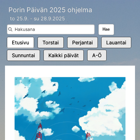
Porin Päivän 2025 ohjelma
to 25.9. - su 28.9.2025
Hae
Etusivu
Torstai
Perjantai
Lauantai
Sunnuntai
Kaikki päivät
A-Ö