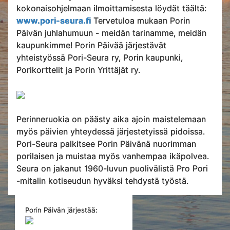
kokonaisohjelmaan ilmoittamisesta löydät täältä:
www.pori-seura.fi
Tervetuloa mukaan Porin
Päivän juhlahumuun - meidän tarinamme, meidän
kaupunkimme! Porin Päivää järjestävät
yhteistyössä Pori-Seura ry, Porin kaupunki,
Porikorttelit ja Porin Yrittäjät ry.
Perinneruokia on päästy aika ajoin maistelemaan
myös päivien yhteydessä järjestetyissä pidoissa.
Pori-Seura palkitsee Porin Päivänä nuorimman
porilaisen ja muistaa myös vanhempaa ikäpolvea.
Seura on jakanut 1960-luvun puolivälistä Pro Pori
-mitalin kotiseudun hyväksi tehdystä työstä.
Porin Päivän järjestää: