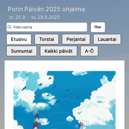
Porin Päivän 2025 ohjelma
to 25.9. - su 28.9.2025
Hae
Etusivu
Torstai
Perjantai
Lauantai
Sunnuntai
Kaikki päivät
A-Ö