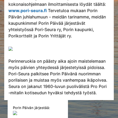
kokonaisohjelmaan ilmoittamisesta löydät täältä:
www.pori-seura.fi
Tervetuloa mukaan Porin
Päivän juhlahumuun - meidän tarinamme, meidän
kaupunkimme! Porin Päivää järjestävät
yhteistyössä Pori-Seura ry, Porin kaupunki,
Porikorttelit ja Porin Yrittäjät ry.
Perinneruokia on päästy aika ajoin maistelemaan
myös päivien yhteydessä järjestetyissä pidoissa.
Pori-Seura palkitsee Porin Päivänä nuorimman
porilaisen ja muistaa myös vanhempaa ikäpolvea.
Seura on jakanut 1960-luvun puolivälistä Pro Pori
-mitalin kotiseudun hyväksi tehdystä työstä.
Porin Päivän järjestää: