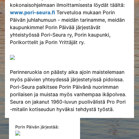
kokonaisohjelmaan ilmoittamisesta löydät täältä:
www.pori-seura.fi
Tervetuloa mukaan Porin
Päivän juhlahumuun - meidän tarinamme, meidän
kaupunkimme! Porin Päivää järjestävät
yhteistyössä Pori-Seura ry, Porin kaupunki,
Porikorttelit ja Porin Yrittäjät ry.
Perinneruokia on päästy aika ajoin maistelemaan
myös päivien yhteydessä järjestetyissä pidoissa.
Pori-Seura palkitsee Porin Päivänä nuorimman
porilaisen ja muistaa myös vanhempaa ikäpolvea.
Seura on jakanut 1960-luvun puolivälistä Pro Pori
-mitalin kotiseudun hyväksi tehdystä työstä.
Porin Päivän järjestää: