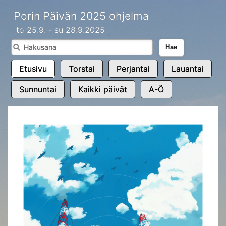
Porin Päivän 2025 ohjelma
to 25.9. - su 28.9.2025
Hae
Etusivu
Torstai
Perjantai
Lauantai
Sunnuntai
Kaikki päivät
A-Ö