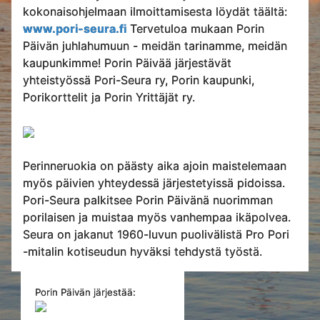
kokonaisohjelmaan ilmoittamisesta löydät täältä:
www.pori-seura.fi
Tervetuloa mukaan Porin
Päivän juhlahumuun - meidän tarinamme, meidän
kaupunkimme! Porin Päivää järjestävät
yhteistyössä Pori-Seura ry, Porin kaupunki,
Porikorttelit ja Porin Yrittäjät ry.
Perinneruokia on päästy aika ajoin maistelemaan
myös päivien yhteydessä järjestetyissä pidoissa.
Pori-Seura palkitsee Porin Päivänä nuorimman
porilaisen ja muistaa myös vanhempaa ikäpolvea.
Seura on jakanut 1960-luvun puolivälistä Pro Pori
-mitalin kotiseudun hyväksi tehdystä työstä.
Porin Päivän järjestää: