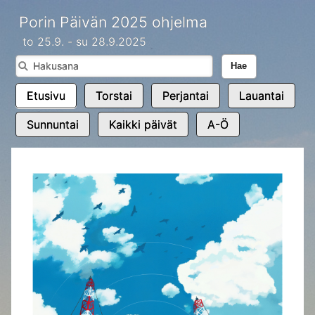
Porin Päivän 2025 ohjelma
to 25.9. - su 28.9.2025
Hae
Etusivu
Torstai
Perjantai
Lauantai
Sunnuntai
Kaikki päivät
A-Ö