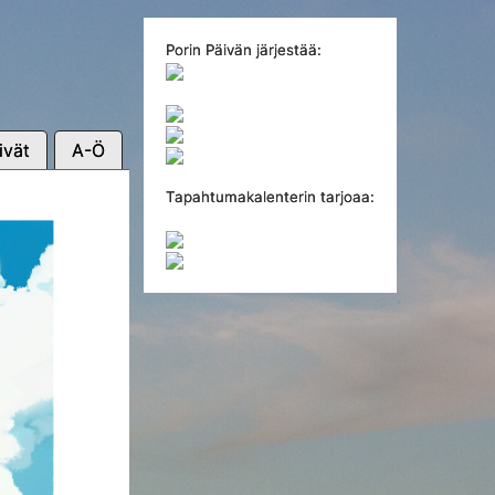
Porin Päivän järjestää:
ivät
A-Ö
Tapahtumakalenterin tarjoaa: