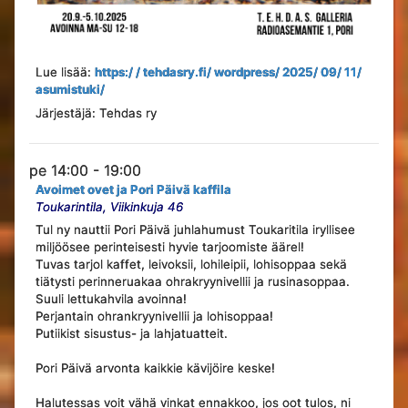
Lue lisää:
https:/ / tehdasry.fi/ wordpress/ 2025/ 09/ 11/
asumistuki/
Järjestäjä: Tehdas ry
pe 14:00 - 19:00
Avoimet ovet ja Pori Päivä kaffila
Toukarintila, Viikinkuja 46
Tul ny nauttii Pori Päivä juhlahumust Toukaritila iryllisee
miljöösee perinteisesti hyvie tarjoomiste äärel!
Tuvas tarjol kaffet, leivoksii, lohileipii, lohisoppaa sekä
tiätysti perinneruakaa ohrakryynivellii ja rusinasoppaa.
Suuli lettukahvila avoinna!
Perjantain ohrankryynivellii ja lohisoppaa!
Putiikist sisustus- ja lahjatuatteit.
Pori Päivä arvonta kaikkie kävijöire keske!
Halutessas voit vähä vinkat ennakkoo, jos oot tulos, ni