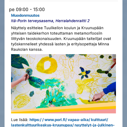
pe 09:00 - 15:00
Muodonmuutos
Itä-Porin terveysasema, Herralahdenraitti 2
Näyttely esittelee Tuulikellon koulun ja Kruunupään
yhteisen taidekerhon toteuttaman metamorfoosiin
liittyvän teoskokonaisuuden. Kruunupään taiteilijat ovat
työskennelleet yhdessä lasten ja erityisopettaja Minna
Raukolan kanssa.
Lue lisää:
https:/ / www.pori.fi/ vapaa-aika/ kulttuuri/
lastenkulttuurikeskus-kruunupaa/ nayttelyt-ja-julkinen-