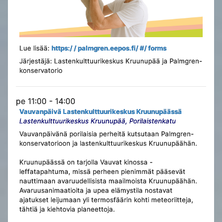
Lue lisää:
https:/ / palmgren.eepos.fi/ #/ forms
Järjestäjä: Lastenkulttuurikeskus Kruunupää ja Palmgren-
konservatorio
pe 11:00 - 14:00
Vauvanpäivä Lastenkulttuurikeskus Kruunupäässä
Lastenkulttuurikeskus Kruunupää, Porilaistenkatu
Vauvanpäivänä porilaisia perheitä kutsutaan Palmgren-
konservatorioon ja lastenkulttuurikeskus Kruunupäähän.
Kruunupäässä on tarjolla Vauvat kinossa -
leffatapahtuma, missä perheen pienimmät pääsevät
nauttimaan avaruudellisista maailmoista Kruunupäähän.
Avaruusanimaatioita ja upea elämystila nostavat
ajatukset leijumaan yli termosfäärin kohti meteoriitteja,
tähtiä ja kiehtovia planeettoja.