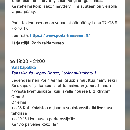
käännekohdat -näyttely sekä Poriginal-galleriassa
Kastehelmi Korpijaakon näyttely. Tilaisuuteen on yleisöllä
vapaa pääsy.
Porin taidemuseoon on vapaa sisäänpääsy la-su 27.-28.9.
klo 10-17.
Lue lisää:
https:/ / www.poriartmuseum.fi/
Järjestäjä: Porin taidemuseo
pe 18:00 - 21:00
Salakapakka
Tanssikoulu Happy Dance, Luvianpuistokatu 1
Legendaarinen Porin Vanha Kauppis muuttuu hämyiseksi
Salakapaksi ja kutsuu sinut tanssimaan ja nauttimaan
hyvästä livemusiikista, kun lavalle nousee Lilz Rhythm
Group!
Ohjelma
klo 18 Kati Koiviston ohjaama soolotanssihetki livemusan
tahdissa
klo 19.15 Livemusaa paritanssijoille
Kahvio palvelee koko illan.