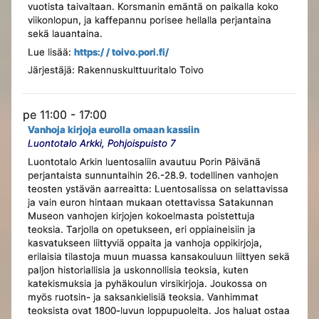
vuotista taivaltaan. Korsmanin emäntä on paikalla koko
viikonlopun, ja kaffepannu porisee hellalla perjantaina
sekä lauantaina.
Lue lisää:
https:/ / toivo.pori.fi/
Järjestäjä: Rakennuskulttuuritalo Toivo
pe 11:00 - 17:00
Vanhoja kirjoja eurolla omaan kassiin
Luontotalo Arkki, Pohjoispuisto 7
Luontotalo Arkin luentosaliin avautuu Porin Päivänä
perjantaista sunnuntaihin 26.-28.9. todellinen vanhojen
teosten ystävän aarreaitta: Luentosalissa on selattavissa
ja vain euron hintaan mukaan otettavissa Satakunnan
Museon vanhojen kirjojen kokoelmasta poistettuja
teoksia. Tarjolla on opetukseen, eri oppiaineisiin ja
kasvatukseen liittyviä oppaita ja vanhoja oppikirjoja,
erilaisia tilastoja muun muassa kansakouluun liittyen sekä
paljon historiallisia ja uskonnollisia teoksia, kuten
katekismuksia ja pyhäkoulun virsikirjoja. Joukossa on
myös ruotsin- ja saksankielisiä teoksia. Vanhimmat
teoksista ovat 1800-luvun loppupuolelta. Jos haluat ostaa