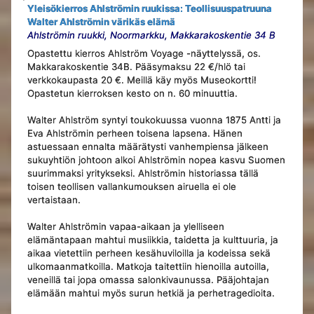
Yleisökierros Ahlströmin ruukissa: Teollisuuspatruuna
Walter Ahlströmin värikäs elämä
Ahlströmin ruukki, Noormarkku, Makkarakoskentie 34 B
Opastettu kierros Ahlström Voyage -näyttelyssä, os.
Makkarakoskentie 34B. Pääsymaksu 22 €/hlö tai
verkkokaupasta 20 €. Meillä käy myös Museokortti!
Opastetun kierroksen kesto on n. 60 minuuttia.
Walter Ahlström syntyi toukokuussa vuonna 1875 Antti ja
Eva Ahlströmin perheen toisena lapsena. Hänen
astuessaan ennalta määrätysti vanhempiensa jälkeen
sukuyhtiön johtoon alkoi Ahlströmin nopea kasvu Suomen
suurimmaksi yritykseksi. Ahlströmin historiassa tällä
toisen teollisen vallankumouksen airuella ei ole
vertaistaan.
Walter Ahlströmin vapaa-aikaan ja ylelliseen
elämäntapaan mahtui musiikkia, taidetta ja kulttuuria, ja
aikaa vietettiin perheen kesähuviloilla ja kodeissa sekä
ulkomaanmatkoilla. Matkoja taitettiin hienoilla autoilla,
veneillä tai jopa omassa salonkivaunussa. Pääjohtajan
elämään mahtui myös surun hetkiä ja perhetragedioita.