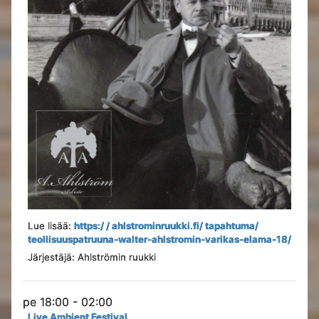
Lue lisää:
https:/ / ahlstrominruukki.fi/ tapahtuma/
teollisuuspatruuna-walter-ahlstromin-varikas-elama-18/
Järjestäjä: Ahlströmin ruukki
pe 18:00 - 02:00
Live Ambient Festival