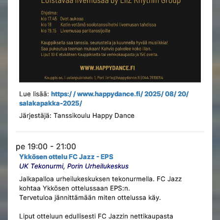
Lue lisää:
https:/ / www.happydance.fi/ 2025/ 08/ 20/
salakapakka-2025/
Järjestäjä: Tanssikoulu Happy Dance
pe 19:00 - 21:00
Ykkösen ottelu FC Jazz - EPS
UK Tekonurmi, Porin Urheilukeskus
Jalkapalloa urheilukeskuksen tekonurmella. FC Jazz
kohtaa Ykkösen ottelussaan EPS:n.
Tervetuloa jännittämään miten ottelussa käy.
Liput otteluun edullisesti FC Jazzin nettikaupasta