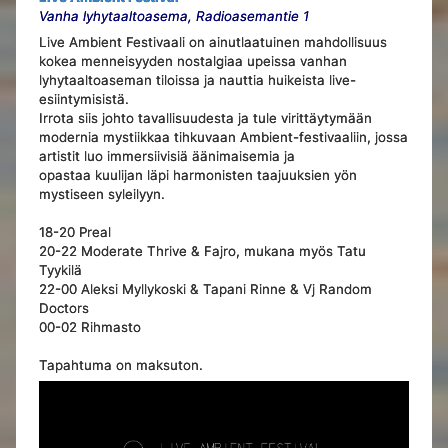
Vanha lyhytaaltoasema, Radioasemantie 1
Live Ambient Festivaali on ainutlaatuinen mahdollisuus
kokea menneisyyden nostalgiaa upeissa vanhan
lyhytaaltoaseman tiloissa ja nauttia huikeista live-
esiintymisistä.
Irrota siis johto tavallisuudesta ja tule virittäytymään
modernia mystiikkaa tihkuvaan Ambient-festivaaliin, jossa
artistit luo immersiivisiä äänimaisemia ja
opastaa kuulijan läpi harmonisten taajuuksien yön
mystiseen syleilyyn.
18-20 Preal
20-22 Moderate Thrive & Fajro, mukana myös Tatu
Tyykilä
22-00 Aleksi Myllykoski & Tapani Rinne & Vj Random
Doctors
00-02 Rihmasto
Tapahtuma on maksuton.