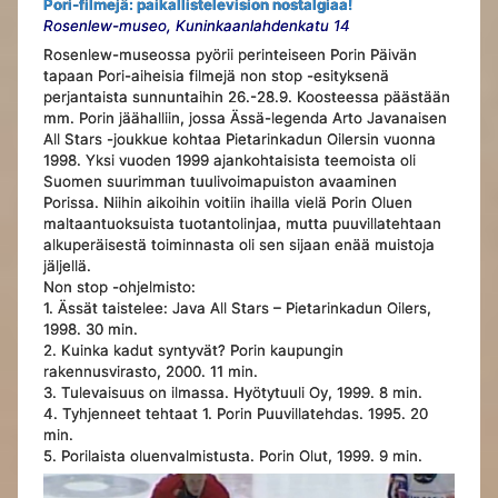
Pori-filmejä: paikallistelevision nostalgiaa!
Rosenlew-museo, Kuninkaanlahdenkatu 14
Rosenlew-museossa pyörii perinteiseen Porin Päivän
tapaan Pori-aiheisia filmejä non stop -esityksenä
perjantaista sunnuntaihin 26.-28.9. Koosteessa päästään
mm. Porin jäähalliin, jossa Ässä-legenda Arto Javanaisen
All Stars -joukkue kohtaa Pietarinkadun Oilersin vuonna
1998. Yksi vuoden 1999 ajankohtaisista teemoista oli
Suomen suurimman tuulivoimapuiston avaaminen
Porissa. Niihin aikoihin voitiin ihailla vielä Porin Oluen
maltaantuoksuista tuotantolinjaa, mutta puuvillatehtaan
alkuperäisestä toiminnasta oli sen sijaan enää muistoja
jäljellä.
Non stop -ohjelmisto:
1. Ässät taistelee: Java All Stars – Pietarinkadun Oilers,
1998. 30 min.
2. Kuinka kadut syntyvät? Porin kaupungin
rakennusvirasto, 2000. 11 min.
3. Tulevaisuus on ilmassa. Hyötytuuli Oy, 1999. 8 min.
4. Tyhjenneet tehtaat 1. Porin Puuvillatehdas. 1995. 20
min.
5. Porilaista oluenvalmistusta. Porin Olut, 1999. 9 min.