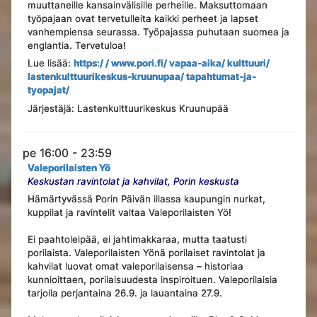
muuttaneille kansainvälisille perheille. Maksuttomaan
työpajaan ovat tervetulleita kaikki perheet ja lapset
vanhempiensa seurassa. Työpajassa puhutaan suomea ja
englantia. Tervetuloa!
Lue lisää:
https:/ / www.pori.fi/ vapaa-aika/ kulttuuri/
lastenkulttuurikeskus-kruunupaa/ tapahtumat-ja-
tyopajat/
Järjestäjä: Lastenkulttuurikeskus Kruunupää
pe 16:00 - 23:59
Valeporilaisten Yö
Keskustan ravintolat ja kahvilat, Porin keskusta
Hämärtyvässä Porin Päivän illassa kaupungin nurkat,
kuppilat ja ravintelit valtaa Valeporilaisten Yö!
Ei paahtoleipää, ei jahtimakkaraa, mutta taatusti
porilaista. Valeporilaisten Yönä porilaiset ravintolat ja
kahvilat luovat omat valeporilaisensa – historiaa
kunnioittaen, porilaisuudesta inspiroituen. Valeporilaisia
tarjolla perjantaina 26.9. ja lauantaina 27.9.