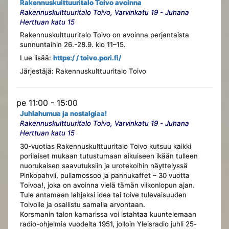
Rakennuskulttuuritalo Toivo avoinna
Rakennuskulttuuritalo Toivo, Varvinkatu 19 - Juhana
Herttuan katu 15
Rakennuskulttuuritalo Toivo on avoinna perjantaista
sunnuntaihin 26.-28.9. klo 11–15.
Lue lisää:
https:/ / toivo.pori.fi/
Järjestäjä: Rakennuskulttuuritalo Toivo
pe 11:00 - 15:00
Juhlahumua ja nostalgiaa!
Rakennuskulttuuritalo Toivo, Varvinkatu 19 - Juhana
Herttuan katu 15
30-vuotias Rakennuskulttuuritalo Toivo kutsuu kaikki
porilaiset mukaan tutustumaan aikuiseen ikään tulleen
nuorukaisen saavutuksiin ja urotekoihin näyttelyssä
Pinkopahvii, pullamossoo ja pannukaffet – 30 vuotta
Toivoa!, joka on avoinna vielä tämän viikonlopun ajan.
Tule antamaan lahjaksi idea tai toive tulevaisuuden
Toivolle ja osallistu samalla arvontaan.
Korsmanin talon kamarissa voi istahtaa kuuntelemaan
radio-ohjelmia vuodelta 1951, jolloin Yleisradio juhli 25-