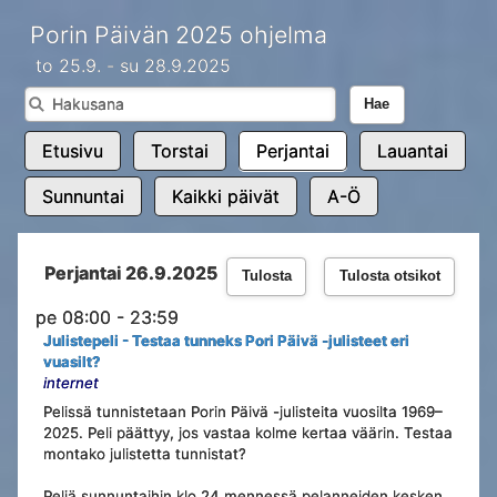
Porin Päivän 2025 ohjelma
to 25.9. - su 28.9.2025
Hae
Etusivu
Torstai
Perjantai
Lauantai
Sunnuntai
Kaikki päivät
A-Ö
Perjantai 26.9.2025
Tulosta
Tulosta otsikot
pe 08:00 - 23:59
Julistepeli - Testaa tunneks Pori Päivä -julisteet eri
vuasilt?
internet
Pelissä tunnistetaan Porin Päivä -julisteita vuosilta 1969–
2025. Peli päättyy, jos vastaa kolme kertaa väärin. Testaa
montako julistetta tunnistat?
Peliä sunnuntaihin klo 24 mennessä pelanneiden kesken