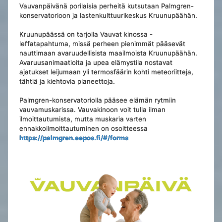
Vauvanpäivänä porilaisia perheitä kutsutaan Palmgren-
konservatorioon ja lastenkulttuurikeskus Kruunupäähän.
Kruunupäässä on tarjolla Vauvat kinossa -
leffatapahtuma, missä perheen pienimmät pääsevät
nauttimaan avaruudellisista maailmoista Kruunupäähän.
Avaruusanimaatioita ja upea elämystila nostavat
ajatukset leijumaan yli termosfäärin kohti meteoriitteja,
tähtiä ja kiehtovia planeettoja.
Palmgren-konservatoriolla pääsee elämän rytmiin
vauvamuskarissa. Vauvakinoon voit tulla ilman
ilmoittautumista, mutta muskaria varten
ennakkoilmoittautuminen on osoitteessa
https://palmgren.eepos.fi/#/forms