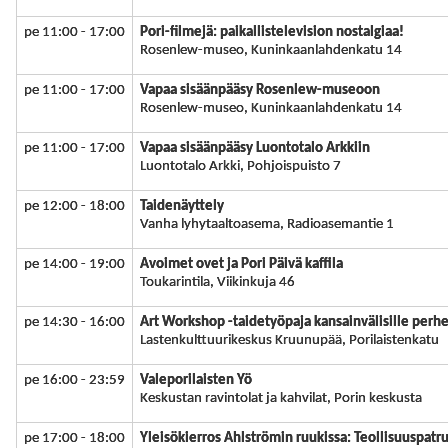
pe 11:00 - 17:00
Pori-filmejä: paikallistelevision nostalgiaa!
Rosenlew-museo, Kuninkaanlahdenkatu 14
pe 11:00 - 17:00
Vapaa sisäänpääsy Rosenlew-museoon
Rosenlew-museo, Kuninkaanlahdenkatu 14
pe 11:00 - 17:00
Vapaa sisäänpääsy Luontotalo Arkkiin
Luontotalo Arkki, Pohjoispuisto 7
pe 12:00 - 18:00
Taidenäyttely
Vanha lyhytaaltoasema, Radioasemantie 1
pe 14:00 - 19:00
Avoimet ovet ja Pori Päivä kaffila
Toukarintila, Viikinkuja 46
pe 14:30 - 16:00
Art Workshop -taidetyöpaja kansainvälisille perhe
Lastenkulttuurikeskus Kruunupää, Porilaistenkatu
pe 16:00 - 23:59
Valeporilaisten Yö
Keskustan ravintolat ja kahvilat, Porin keskusta
pe 17:00 - 18:00
Yleisökierros Ahlströmin ruukissa: Teollisuuspat