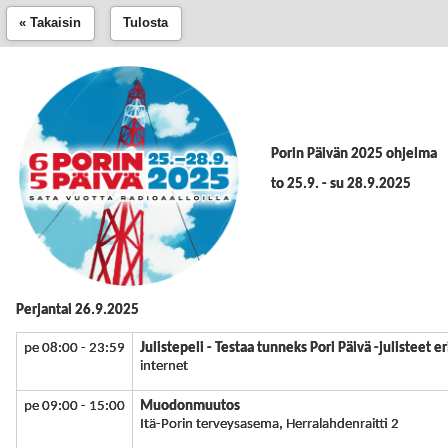
« Takaisin
Tulosta
Porin Päivän 2025 ohjelma
to 25.9. - su 28.9.2025
Perjantai 26.9.2025
pe 08:00 - 23:59
Julistepeli - Testaa tunneks Pori Päivä -julisteet er
internet
pe 09:00 - 15:00
Muodonmuutos
Itä-Porin terveysasema, Herralahdenraitti 2