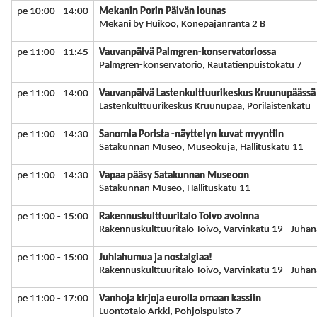
pe 10:00 - 14:00
Mekanin Porin Päivän lounas
Mekani by Huikoo, Konepajanranta 2 B
pe 11:00 - 11:45
Vauvanpäivä Palmgren-konservatoriossa
Palmgren-konservatorio, Rautatienpuistokatu 7
pe 11:00 - 14:00
Vauvanpäivä Lastenkulttuurikeskus Kruunupäässä
Lastenkulttuurikeskus Kruunupää, Porilaistenkatu
pe 11:00 - 14:30
Sanomia Porista -näyttelyn kuvat myyntiin
Satakunnan Museo, Museokuja, Hallituskatu 11
pe 11:00 - 14:30
Vapaa pääsy Satakunnan Museoon
Satakunnan Museo, Hallituskatu 11
pe 11:00 - 15:00
Rakennuskulttuuritalo Toivo avoinna
Rakennuskulttuuritalo Toivo, Varvinkatu 19 - Juha
pe 11:00 - 15:00
Juhlahumua ja nostalgiaa!
Rakennuskulttuuritalo Toivo, Varvinkatu 19 - Juha
pe 11:00 - 17:00
Vanhoja kirjoja eurolla omaan kassiin
Luontotalo Arkki, Pohjoispuisto 7