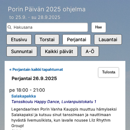
Porin Päivän 2025 ohjelma
to 25.9. - su 28.9.2025
Hae
Etusivu
Torstai
Perjantai
Lauantai
Sunnuntai
Kaikki päivät
A-Ö
« Perjantain kaikki tapahtumat
Tulosta
Perjantai 26.9.2025
pe 18:00 - 21:00
Salakapakka
Tanssikoulu Happy Dance, Luvianpuistokatu 1
Legendaarinen Porin Vanha Kauppis muuttuu hämyiseksi
Salakapaksi ja kutsuu sinut tanssimaan ja nauttimaan
hyvästä livemusiikista, kun lavalle nousee Lilz Rhythm
Group!