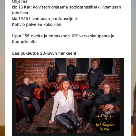
Ohjelma
klo 18 Kati Koiviston ohjaama soolotanssihetki livemusan
tahdissa
klo 19.15 Livemusaa paritanssijoille
Kahvio palvelee koko illan.
Liput 15€ ovelta ja ennakkoon 10€ verkkokaupasta ja
Kauppikselta
Saa pukeutua 20-luvun henkeen!