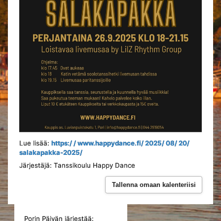
Lue lisää:
https:/ / www.happydance.fi/ 2025/ 08/ 20/
salakapakka-2025/
Järjestäjä: Tanssikoulu Happy Dance
Tallenna omaan kalenteriisi
Porin Päivän järjestää: