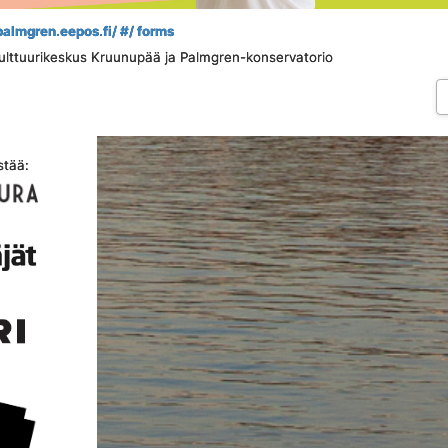
 palmgren.eepos.fi/ #/ forms
kulttuurikeskus Kruunupää ja Palmgren-konservatorio
stää: