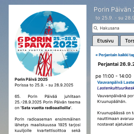
Porin Päivän
to 25.9. - su 28
Etusivu
Tors
« Perjantain kaikki 
Perjantai 26.9
pe 11:00 - 14:00
Porin Päivä 2025
Vauvanpäivä Laste
Porissa to 25.9. - su 28.9.2025
Lastenkulttuurikes
Vauvanpäivänä pori
65. Porin Päivää juhlitaan
Kruunupäähän.
25.-28.9.2025 Porin Päivän teema
on
'Sata vuotta radioaalloilla'
.
Kruunupäässä on ta
nauttimaan avaruud
Porin radioaseman ensimmäinen
nostavat ajatukset 
lähetys maaliskuussa 1925 tarjosi
kuulijoille kvartettisoittoa sekä