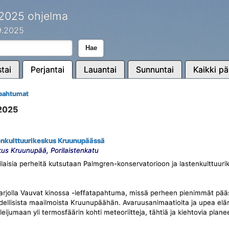
 2025 ohjelma
.9.2025
Hae
tai
Perjantai
Lauantai
Sunnuntai
Kaikki pä
tapahtumat
.2025
nkulttuurikeskus Kruunupäässä
kus Kruunupää, Porilaistenkatu
laisia perheitä kutsutaan Palmgren-konservatorioon ja lastenkulttuuri
rjolla Vauvat kinossa -leffatapahtuma, missä perheen pienimmät pää
ellisista maailmoista Kruunupäähän. Avaruusanimaatioita ja upea elä
leijumaan yli termosfäärin kohti meteoriitteja, tähtiä ja kiehtovia plane