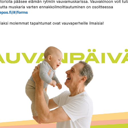
oriolla pääsee elämän rytmiin vauvamuskarissa. Vauvakinoon voit tull
mutta muskaria varten ennakkoilmoittautuminen on osoitteessa
epos.fi/#/forms
aksi molemmat tapahtumat ovat vauvaperheille ilmaisia!