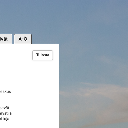
ivät
A-Ö
Tulosta
keskus
sevät
mystila
ettoja.