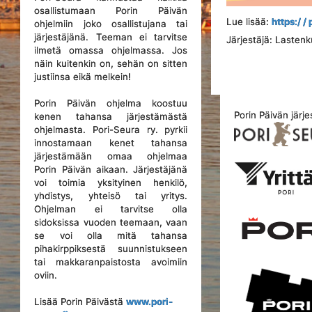
osallistumaan Porin Päivän
Lue lisää:
https:/ /
ohjelmiin joko osallistujana tai
järjestäjänä. Teeman ei tarvitse
Järjestäjä: Lasten
ilmetä omassa ohjelmassa. Jos
näin kuitenkin on, sehän on sitten
justiinsa eikä melkein!
Porin Päivän ohjelma koostuu
Porin Päivän järje
kenen tahansa järjestämästä
ohjelmasta. Pori-Seura ry. pyrkii
innostamaan kenet tahansa
järjestämään omaa ohjelmaa
Porin Päivän aikaan. Järjestäjänä
voi toimia yksityinen henkilö,
yhdistys, yhteisö tai yritys.
Ohjelman ei tarvitse olla
sidoksissa vuoden teemaan, vaan
se voi olla mitä tahansa
pihakirppiksestä suunnistukseen
tai makkaranpaistosta avoimiin
oviin.
Lisää Porin Päivästä
www.pori-