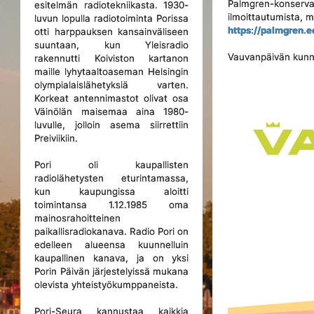
Palmgren-konservat
esitelmän radiotekniikasta. 1930-
ilmoittautumista, 
luvun lopulla radiotoiminta Porissa
https://palmgren.e
otti harppauksen kansainväliseen
suuntaan, kun Yleisradio
Vauvanpäivän kunni
rakennutti Koiviston kartanon
maille lyhytaaltoaseman Helsingin
olympialaislähetyksiä varten.
Korkeat antennimastot olivat osa
Väinölän maisemaa aina 1980-
luvulle, jolloin asema siirrettiin
Preiviikiin.
Pori oli kaupallisten
radiolähetysten eturintamassa,
kun kaupungissa aloitti
toimintansa 1.12.1985 oma
mainosrahoitteinen
paikallisradiokanava. Radio Pori on
edelleen alueensa kuunnelluin
kaupallinen kanava, ja on yksi
Porin Päivän järjestelyissä mukana
olevista yhteistyökumppaneista.
Pori-Seura kannustaa kaikkia