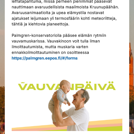
leffatapahtuma, missä perheen pienimmät pääsevät
nauttimaan avaruudellisista maailmoista Kruunupäähän.
Avaruusanimaatioita ja upea elämystila nostavat
ajatukset leijumaan yli termosfäärin kohti meteoriitteja,
tähtiä ja kiehtovia planeettoja.
Palmgren-konservatoriolla pääsee elämän rytmiin
vauvamuskarissa. Vauvakinoon voit tulla ilman
ilmoittautumista, mutta muskaria varten
ennakkoilmoittautuminen on osoitteessa
https://palmgren.eepos.fi/#/forms