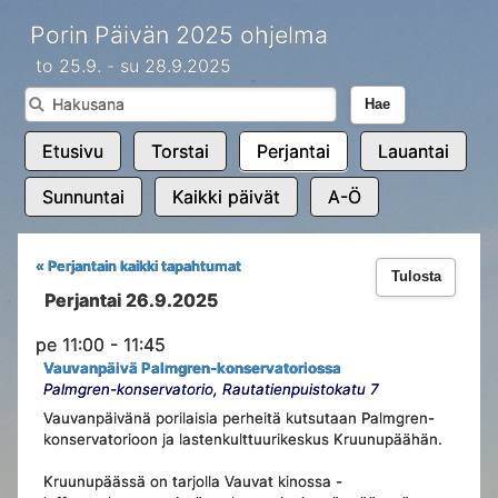
Porin Päivän 2025 ohjelma
to 25.9. - su 28.9.2025
Hae
Etusivu
Torstai
Perjantai
Lauantai
Sunnuntai
Kaikki päivät
A-Ö
« Perjantain kaikki tapahtumat
Tulosta
Perjantai 26.9.2025
pe 11:00 - 11:45
Vauvanpäivä Palmgren-konservatoriossa
Palmgren-konservatorio, Rautatienpuistokatu 7
Vauvanpäivänä porilaisia perheitä kutsutaan Palmgren-
konservatorioon ja lastenkulttuurikeskus Kruunupäähän.
Kruunupäässä on tarjolla Vauvat kinossa -