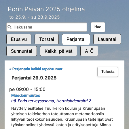
Porin Päivän 2025 ohjelma
to 25.9. - su 28.9.2025
Hae
Etusivu
Torstai
Perjantai
Lauantai
Sunnuntai
Kaikki päivät
A-Ö
« Perjantain kaikki tapahtumat
Tulosta
Perjantai 26.9.2025
pe 09:00 - 15:00
Muodonmuutos
Itä-Porin terveysasema, Herralahdenraitti 2
Näyttely esittelee Tuulikellon koulun ja Kruunupään
yhteisen taidekerhon toteuttaman metamorfoosiin
liittyvän teoskokonaisuuden. Kruunupään taiteilijat ovat
työskennelleet yhdessä lasten ja erityisopettaja Minna