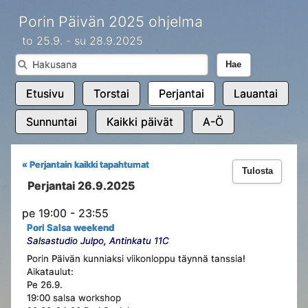
Porin Päivän 2025 ohjelma
to 25.9. - su 28.9.2025
Hae
Etusivu
Torstai
Perjantai
Lauantai
Sunnuntai
Kaikki päivät
A-Ö
« Perjantain kaikki tapahtumat
Tulosta
Perjantai 26.9.2025
pe 19:00 - 23:55
Pori Salsa weekend
Salsastudio Julpo, Antinkatu 11C
Porin Päivän kunniaksi viikonloppu täynnä tanssia!
Aikataulut:
Pe 26.9.
19:00 salsa workshop