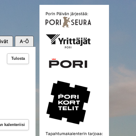
Porin Päivän järjestää:
ivät
A-Ö
Tulosta
 kalenteriisi
Tapahtumakalenterin tarjoaa: