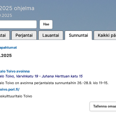
 2025 ohjelma
.9.2025
Hae
tai
Perjantai
Lauantai
Sunnuntai
Kaikki pä
tapahtumat
9.2025
alo Toivo avoinna
alo Toivo, Varvinkatu 19 - Juhana Herttuan katu 15
lo Toivo on avoinna perjantaista sunnuntaihin 26.-28.9. klo 11–15.
toivo.pori.fi/
skulttuuritalo Toivo
Tallenna omaan