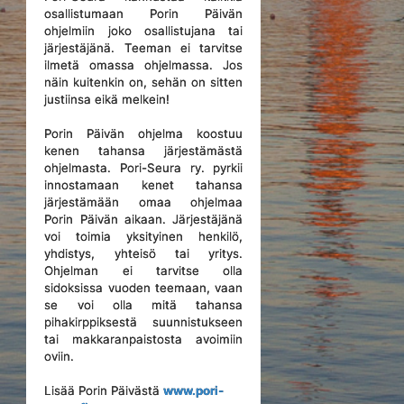
osallistumaan Porin Päivän
ohjelmiin joko osallistujana tai
järjestäjänä. Teeman ei tarvitse
ilmetä omassa ohjelmassa. Jos
näin kuitenkin on, sehän on sitten
justiinsa eikä melkein!
Porin Päivän ohjelma koostuu
kenen tahansa järjestämästä
ohjelmasta. Pori-Seura ry. pyrkii
innostamaan kenet tahansa
järjestämään omaa ohjelmaa
Porin Päivän aikaan. Järjestäjänä
voi toimia yksityinen henkilö,
yhdistys, yhteisö tai yritys.
Ohjelman ei tarvitse olla
sidoksissa vuoden teemaan, vaan
se voi olla mitä tahansa
pihakirppiksestä suunnistukseen
tai makkaranpaistosta avoimiin
oviin.
Lisää Porin Päivästä
www.pori-