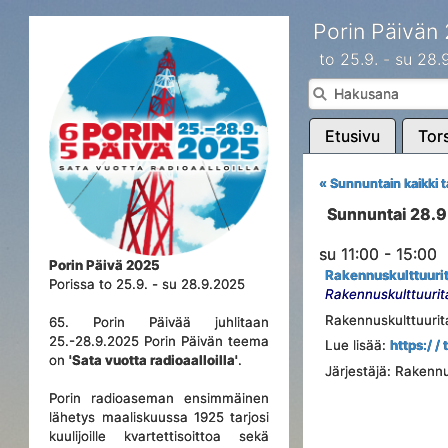
Porin Päivän
to 25.9. - su 28
Etusivu
Tors
« Sunnuntain kaikki 
Sunnuntai 28.
su 11:00 - 15:00
Porin Päivä 2025
Rakennuskulttuurit
Porissa to 25.9. - su 28.9.2025
Rakennuskulttuurit
Rakennuskulttuurita
65. Porin Päivää juhlitaan
25.-28.9.2025 Porin Päivän teema
Lue lisää:
https:/ / 
on
'Sata vuotta radioaalloilla'
.
Järjestäjä: Rakennu
Porin radioaseman ensimmäinen
lähetys maaliskuussa 1925 tarjosi
kuulijoille kvartettisoittoa sekä