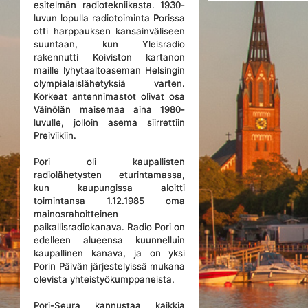
esitelmän radiotekniikasta. 1930-
luvun lopulla radiotoiminta Porissa
otti harppauksen kansainväliseen
suuntaan, kun Yleisradio
rakennutti Koiviston kartanon
maille lyhytaaltoaseman Helsingin
olympialaislähetyksiä varten.
Korkeat antennimastot olivat osa
Väinölän maisemaa aina 1980-
luvulle, jolloin asema siirrettiin
Preiviikiin.
Pori oli kaupallisten
radiolähetysten eturintamassa,
kun kaupungissa aloitti
toimintansa 1.12.1985 oma
mainosrahoitteinen
paikallisradiokanava. Radio Pori on
edelleen alueensa kuunnelluin
kaupallinen kanava, ja on yksi
Porin Päivän järjestelyissä mukana
olevista yhteistyökumppaneista.
Pori-Seura kannustaa kaikkia