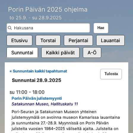
Porin Päivän 2025 ohjelma
to 25.9. - su 28.9.2025
Hae
Etusivu
Torstai
Perjantai
Lauantai
Sunnuntai
Kaikki päivät
A-Ö
« Sunnuntain kaikki tapahtumat
Tulosta
Sunnuntai 28.9.2025
su 11:00 - 18:00
Porin Päivän julistemyynti
Satakunnan Museo, Hallituskatu 11
Pori-Seuran ja Satakunnan Museon yhteinen
julistemyymälä on avoinna museon Kamarissa lauantaina
ja sunnuntaina 27.-28.9. Myynnissä on Porin Päivän
julisteita vuosien 1984–2025 väliseltä ajalta. Julisteita on