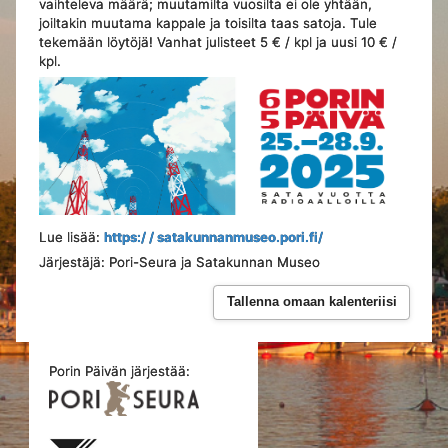
vaihteleva määrä; muutamilta vuosilta ei ole yhtään,
joiltakin muutama kappale ja toisilta taas satoja. Tule
tekemään löytöjä! Vanhat julisteet 5 € / kpl ja uusi 10 € /
kpl.
Lue lisää:
https:/ / satakunnanmuseo.pori.fi/
Järjestäjä: Pori-Seura ja Satakunnan Museo
Tallenna omaan kalenteriisi
Porin Päivän järjestää: