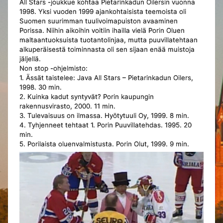
All Stars -joukkue kohtaa Pietarinkadun Oilersin vuonna
1998. Yksi vuoden 1999 ajankohtaisista teemoista oli
Suomen suurimman tuulivoimapuiston avaaminen
Porissa. Niihin aikoihin voitiin ihailla vielä Porin Oluen
maltaantuoksuista tuotantolinjaa, mutta puuvillatehtaan
alkuperäisestä toiminnasta oli sen sijaan enää muistoja
jäljellä.
Non stop -ohjelmisto:
1. Ässät taistelee: Java All Stars – Pietarinkadun Oilers,
1998. 30 min.
2. Kuinka kadut syntyvät? Porin kaupungin
rakennusvirasto, 2000. 11 min.
3. Tulevaisuus on ilmassa. Hyötytuuli Oy, 1999. 8 min.
4. Tyhjenneet tehtaat 1. Porin Puuvillatehdas. 1995. 20
min.
5. Porilaista oluenvalmistusta. Porin Olut, 1999. 9 min.