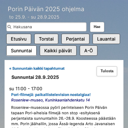
Porin Päivän 2025 ohjelma
to 25.9. - su 28.9.2025
Hae
Etusivu
Torstai
Perjantai
Lauantai
Sunnuntai
Kaikki päivät
A-Ö
« Sunnuntain kaikki tapahtumat
Tulosta
Sunnuntai 28.9.2025
su 11:00 - 17:00
Pori-filmejä: paikallistelevision nostalgiaa!
Rosenlew-museo, Kuninkaanlahdenkatu 14
Rosenlew-museossa pyörii perinteiseen Porin Päivän
tapaan Pori-aiheisia filmejä non stop -esityksenä
perjantaista sunnuntaihin 26.-28.9. Koosteessa päästään
mm. Porin jäähalliin, jossa Ässä-legenda Arto Javanaisen