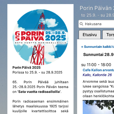
Porin Päivän
to 25.9. - su 28
Etusivu
Tors
« Sunnuntain kaikki 
Sunnuntai 28.
su 11:00 - 18:00
Porin Päivä 2025
Cafe Kallon arvont
Porissa to 25.9. - su 28.9.2025
Kallo, Kallontie 26
Arvomme sekä lauant
65. Porin Päivää juhlitaan
lukee sangoissa "Ka
25.-28.9.2025 Porin Päivän teema
pystyy osallistumaa
on
'Sata vuotta radioaalloilla'
.
ollaan henkilökohta
Porin radioaseman ensimmäinen
lähetys maaliskuussa 1925 tarjosi
kuulijoille kvartettisoittoa sekä