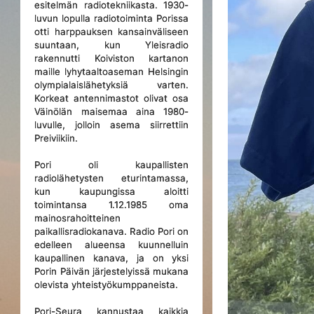
esitelmän radiotekniikasta. 1930-
luvun lopulla radiotoiminta Porissa
otti harppauksen kansainväliseen
suuntaan, kun Yleisradio
rakennutti Koiviston kartanon
maille lyhytaaltoaseman Helsingin
olympialaislähetyksiä varten.
Korkeat antennimastot olivat osa
Väinölän maisemaa aina 1980-
luvulle, jolloin asema siirrettiin
Preiviikiin.
Pori oli kaupallisten
radiolähetysten eturintamassa,
kun kaupungissa aloitti
toimintansa 1.12.1985 oma
mainosrahoitteinen
paikallisradiokanava. Radio Pori on
edelleen alueensa kuunnelluin
kaupallinen kanava, ja on yksi
Porin Päivän järjestelyissä mukana
olevista yhteistyökumppaneista.
Pori-Seura kannustaa kaikkia