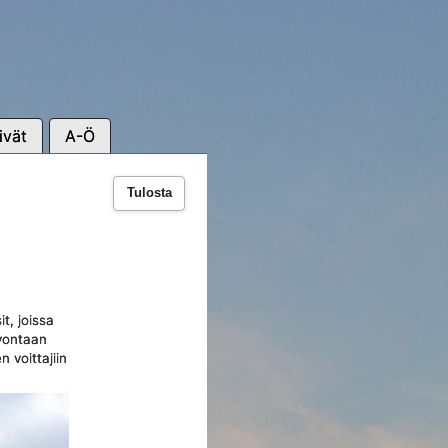
ivät
A-Ö
Tulosta
t, joissa
rvontaan
 voittajiin