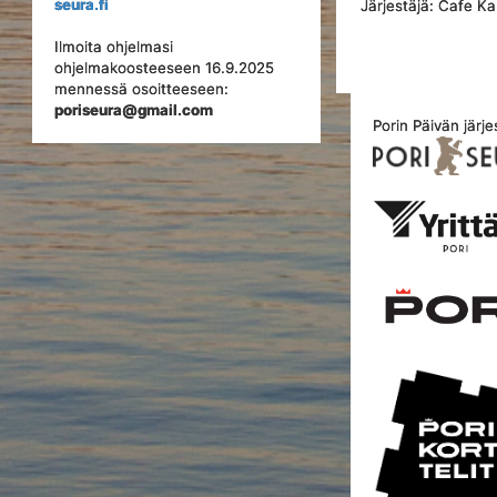
seura.fi
Järjestäjä: Cafe Ka
Ilmoita ohjelmasi
ohjelmakoosteeseen 16.9.2025
mennessä osoitteeseen:
poriseura@gmail.com
Porin Päivän järje