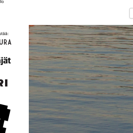
llo
stää: