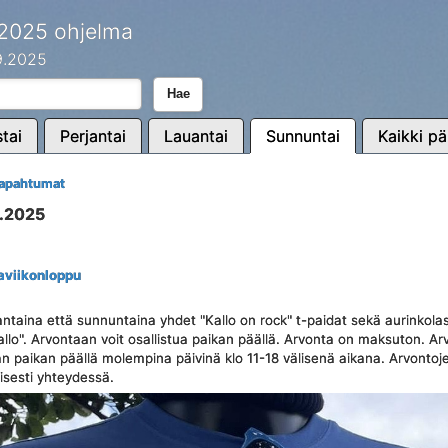
 2025 ohjelma
.9.2025
Hae
tai
Perjantai
Lauantai
Sunnuntai
Kaikki pä
tapahtumat
9.2025
aviikonloppu
aina että sunnuntaina yhdet "Kallo on rock" t-paidat sekä aurinkolasi
llo". Arvontaan voit osallistua paikan päällä. Arvonta on maksuton. A
n paikan päällä molempina päivinä klo 11-18 välisenä aikana. Arvontojen
isesti yhteydessä.