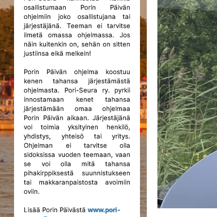
osallistumaan Porin Päivän
ohjelmiin joko osallistujana tai
järjestäjänä. Teeman ei tarvitse
ilmetä omassa ohjelmassa. Jos
näin kuitenkin on, sehän on sitten
justiinsa eikä melkein!
Porin Päivän ohjelma koostuu
kenen tahansa järjestämästä
ohjelmasta. Pori-Seura ry. pyrkii
innostamaan kenet tahansa
järjestämään omaa ohjelmaa
Porin Päivän aikaan. Järjestäjänä
voi toimia yksityinen henkilö,
yhdistys, yhteisö tai yritys.
Ohjelman ei tarvitse olla
sidoksissa vuoden teemaan, vaan
se voi olla mitä tahansa
pihakirppiksestä suunnistukseen
tai makkaranpaistosta avoimiin
oviin.
Lisää Porin Päivästä
www.pori-