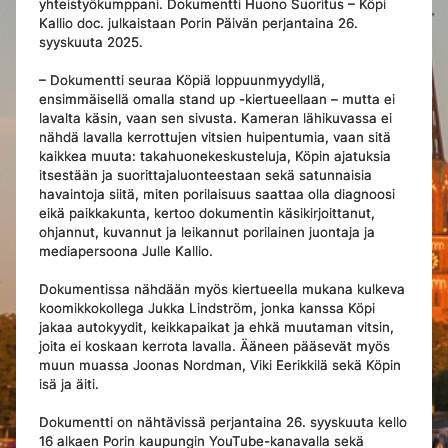
yhteistyökumppani. Dokumentti Huono Suoritus – Köpi
Kallio doc. julkaistaan Porin Päivän perjantaina 26.
syyskuuta 2025.
– Dokumentti seuraa Köpiä loppuunmyydyllä,
ensimmäisellä omalla stand up -kiertueellaan – mutta ei
lavalta käsin, vaan sen sivusta. Kameran lähikuvassa ei
nähdä lavalla kerrottujen vitsien huipentumia, vaan sitä
kaikkea muuta: takahuonekeskusteluja, Köpin ajatuksia
itsestään ja suorittajaluonteestaan sekä satunnaisia
havaintoja siitä, miten porilaisuus saattaa olla diagnoosi
eikä paikkakunta, kertoo dokumentin käsikirjoittanut,
ohjannut, kuvannut ja leikannut porilainen juontaja ja
mediapersoona Julle Kallio.
Dokumentissa nähdään myös kiertueella mukana kulkeva
koomikkokollega Jukka Lindström, jonka kanssa Köpi
jakaa autokyydit, keikkapaikat ja ehkä muutaman vitsin,
joita ei koskaan kerrota lavalla. Ääneen pääsevät myös
muun muassa Joonas Nordman, Viki Eerikkilä sekä Köpin
isä ja äiti.
Dokumentti on nähtävissä perjantaina 26. syyskuuta kello
16 alkaen Porin kaupungin YouTube-kanavalla sekä