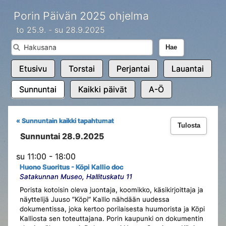
Porin Päivän 2025 ohjelma
to 25.9. - su 28.9.2025
Hae
Etusivu
Torstai
Perjantai
Lauantai
Sunnuntai
Kaikki päivät
A-Ö
« Sunnuntain kaikki tapahtumat
Tulosta
Sunnuntai 28.9.2025
su 11:00 - 18:00
Huono Suoritus - Köpi Kallio doc
Satakunnan Museo, Hallituskatu 11
Porista kotoisin oleva juontaja, koomikko, käsikirjoittaja ja
näyttelijä Juuso ”Köpi” Kallio nähdään uudessa
dokumentissa, joka kertoo porilaisesta huumorista ja Köpi
Kalliosta sen toteuttajana. Porin kaupunki on dokumentin