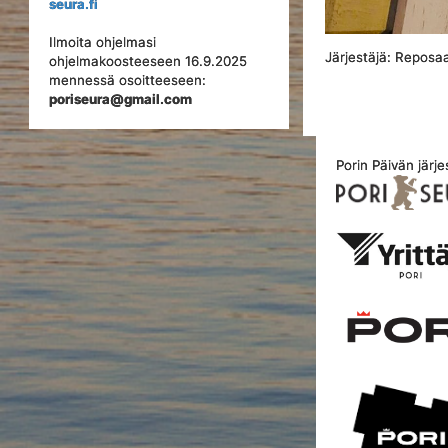
seura.fi
Ilmoita ohjelmasi
Järjestäjä: Reposaa
ohjelmakoosteeseen 16.9.2025
mennessä osoitteeseen:
poriseura@gmail.com
Porin Päivän järje