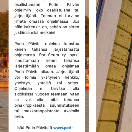
osallistumaan Porin Päivän
ohjelmiin joko osallistujana tai
järjestäjänä. Teeman ei tarvitse
ilmetä omassa ohjelmassa. Jos
näin kuitenkin on, sehän on sitten
justiinsa eikä melkein!
Porin Päivän ohjelma koostuu
kenen tahansa järjestämästä
ohjelmasta. Pori-Seura ry. pyrkii
innostamaan kenet tahansa
järjestämään omaa ohjelmaa
Porin Päivän aikaan. Järjestäjänä
voi toimia yksityinen henkilö,
yhdistys, yhteisö tai yritys.
Ohjelman ei tarvitse olla
sidoksissa vuoden teemaan, vaan
se voi olla mitä tahansa
pihakirppiksestä suunnistukseen
tai makkaranpaistosta avoimiin
oviin.
Lisää Porin Päivästä
www.pori-