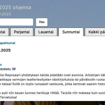
 2025 ohjelma
.9.2025
Hae
tai
Perjantai
Lauantai
Sunnuntai
Kaikki pä
tapahtumat
9.2025
uu
rkkokatu 39
ksi Reposaari-yhdistyksen talolla pidetään ovet avoinna. Arkistojen kät
aikkapa vanhojen teatteriesitysten käsikirjoituksia tai päiväkodin ruoka
takaa! Esillä on myös runsaasti valokuvia, jotka kertovat saaren histo
n auki niin kauan kunnes herkkuja riittää. Tarjolla niin makeaa kuin suol
Tervetuloa!