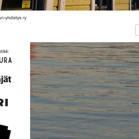
ri-yhdistys ry
stää: