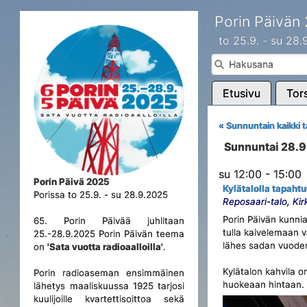
Porin Päivän
to 25.9. - su 28
Etusivu
Tors
« Sunnuntain kaikki 
Sunnuntai 28.
su 12:00 - 15:00
Porin Päivä 2025
Kylätalolla tapaht
Porissa to 25.9. - su 28.9.2025
Reposaari-talo, Ki
Porin Päivän kunnia
65. Porin Päivää juhlitaan
tulla kaivelemaan v
25.-28.9.2025 Porin Päivän teema
lähes sadan vuoden 
on
'Sata vuotta radioaalloilla'
.
Kylätalon kahvila o
Porin radioaseman ensimmäinen
huokeaan hintaan. 
lähetys maaliskuussa 1925 tarjosi
kuulijoille kvartettisoittoa sekä