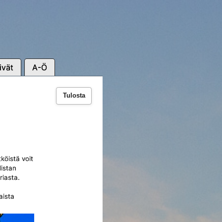
ivät
A-Ö
Tulosta
köistä voit
listan
riasta.
aista