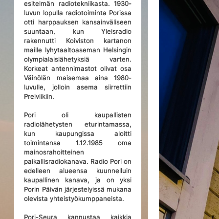
esitelmän radiotekniikasta. 1930-
luvun lopulla radiotoiminta Porissa
otti harppauksen kansainväliseen
suuntaan, kun Yleisradio
rakennutti Koiviston kartanon
maille lyhytaaltoaseman Helsingin
olympialaislähetyksiä varten.
Korkeat antennimastot olivat osa
Väinölän maisemaa aina 1980-
luvulle, jolloin asema siirrettiin
Preiviikiin.
Pori oli kaupallisten
radiolähetysten eturintamassa,
kun kaupungissa aloitti
toimintansa 1.12.1985 oma
mainosrahoitteinen
paikallisradiokanava. Radio Pori on
edelleen alueensa kuunnelluin
kaupallinen kanava, ja on yksi
Porin Päivän järjestelyissä mukana
olevista yhteistyökumppaneista.
Pori-Seura kannustaa kaikkia