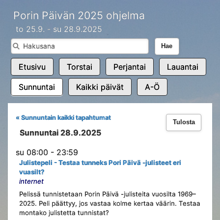
Porin Päivän 2025 ohjelma
to 25.9. - su 28.9.2025
Hae
Etusivu
Torstai
Perjantai
Lauantai
Sunnuntai
Kaikki päivät
A-Ö
« Sunnuntain kaikki tapahtumat
Tulosta
Sunnuntai 28.9.2025
su 08:00 - 23:59
Julistepeli - Testaa tunneks Pori Päivä -julisteet eri
vuasilt?
internet
Pelissä tunnistetaan Porin Päivä -julisteita vuosilta 1969–
2025. Peli päättyy, jos vastaa kolme kertaa väärin. Testaa
montako julistetta tunnistat?