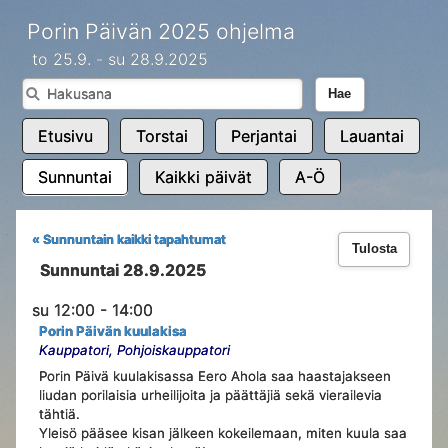
Porin Päivän 2025 ohjelma
to 25.9. - su 28.9.2025
Hae
Etusivu
Torstai
Perjantai
Lauantai
Sunnuntai
Kaikki päivät
A-Ö
« Sunnuntain kaikki tapahtumat
Tulosta
Sunnuntai 28.9.2025
su 12:00 - 14:00
Porin Päivän kuulakisa
Kauppatori, Pohjoiskauppatori
Porin Päivä kuulakisassa Eero Ahola saa haastajakseen
liudan porilaisia urheilijoita ja päättäjiä sekä vierailevia
tähtiä.
Yleisö pääsee kisan jälkeen kokeilemaan, miten kuula saa