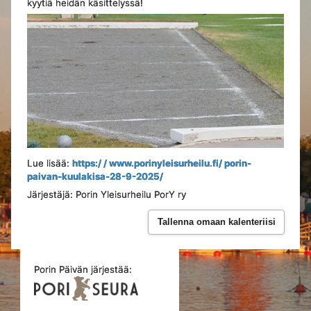
kyytiä heidän käsittelyssä!
Lue lisää:
https:/ / www.porinyleisurheilu.fi/ porin-
paivan-kuulakisa-28-9-2025/
Järjestäjä: Porin Yleisurheilu PorY ry
Tallenna omaan kalenteriisi
Porin Päivän järjestää: