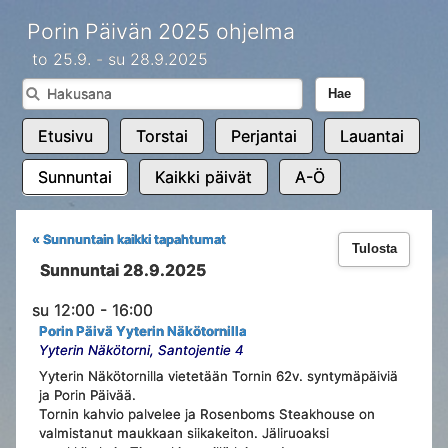
Porin Päivän 2025 ohjelma
to 25.9. - su 28.9.2025
Hae
Etusivu
Torstai
Perjantai
Lauantai
Sunnuntai
Kaikki päivät
A-Ö
« Sunnuntain kaikki tapahtumat
Tulosta
Sunnuntai 28.9.2025
su 12:00 - 16:00
Porin Päivä Yyterin Näkötornilla
Yyterin Näkötorni, Santojentie 4
Yyterin Näkötornilla vietetään Tornin 62v. syntymäpäiviä
ja Porin Päivää.
Tornin kahvio palvelee ja Rosenboms Steakhouse on
valmistanut maukkaan siikakeiton. Jäliruoaksi