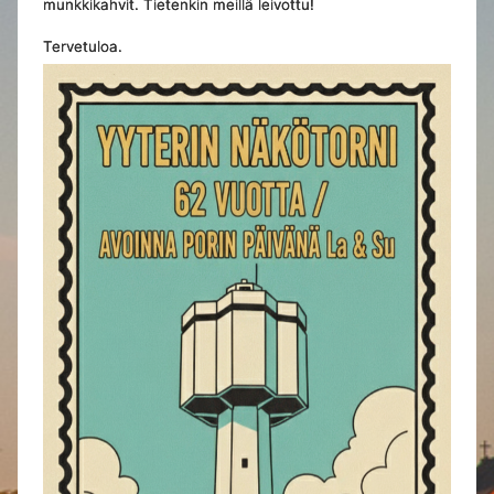
munkkikahvit. Tietenkin meillä leivottu!
Tervetuloa.