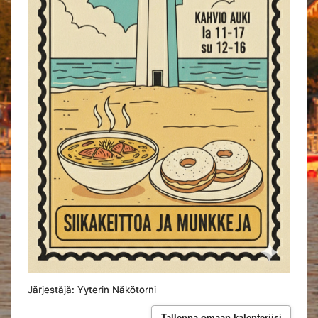
Järjestäjä: Yyterin Näkötorni
Tallenna omaan kalenteriisi