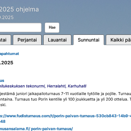
 2025 ohjelma
.9.2025
Hae
tai
Perjantai
Lauantai
Sunnuntai
Kaikki pä
tapahtumat
9.2025
aus
ilukeskuksen tekonurmi, Herralahti, Karhuhalli
stämä juniori jalkapalloturnaus 7-11 vuotiaille tytöille ja pojille. Turn
ntaina. Turnaus tuo Porin kentille yli 100 joukkuetta ja yli 200 ottelua.
ski.
ps://www.fudisturnaus.com/t/porin-paivan-turnaus-530cb843-14b9
048
/ musansalama.fi/ porin-paivan-turnaus/