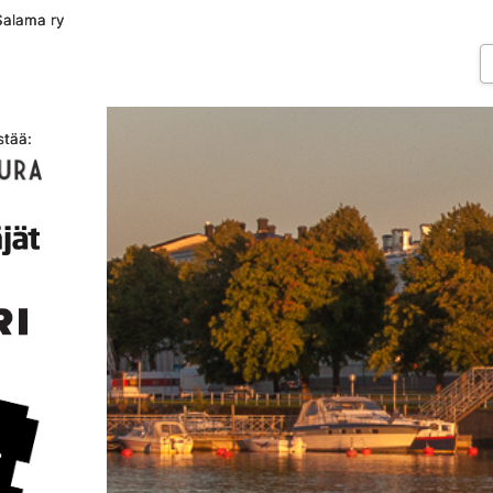
Salama ry
stää: