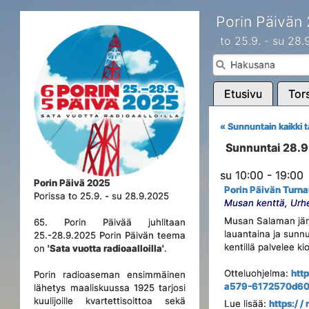
Porin Päivän
to 25.9. - su 28
Etusivu
Tors
« Sunnuntain kaikki 
Sunnuntai 28.
su 10:00 - 19:00
Porin Päivä 2025
Porin Päivän Turn
Porissa to 25.9. - su 28.9.2025
Musan kenttä, Urhe
Musan Salaman järje
65. Porin Päivää juhlitaan
lauantaina ja sunnu
25.-28.9.2025 Porin Päivän teema
kentillä palvelee kio
on
'Sata vuotta radioaalloilla'
.
Otteluohjelma:
htt
Porin radioaseman ensimmäinen
a579-6172570d6
lähetys maaliskuussa 1925 tarjosi
kuulijoille kvartettisoittoa sekä
Lue lisää:
https:/ 