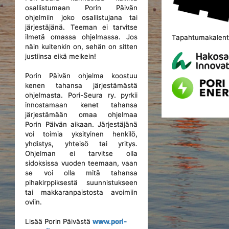
osallistumaan Porin Päivän
ohjelmiin joko osallistujana tai
järjestäjänä. Teeman ei tarvitse
ilmetä omassa ohjelmassa. Jos
Tapahtumakalente
näin kuitenkin on, sehän on sitten
justiinsa eikä melkein!
Porin Päivän ohjelma koostuu
kenen tahansa järjestämästä
ohjelmasta. Pori-Seura ry. pyrkii
innostamaan kenet tahansa
järjestämään omaa ohjelmaa
Porin Päivän aikaan. Järjestäjänä
voi toimia yksityinen henkilö,
yhdistys, yhteisö tai yritys.
Ohjelman ei tarvitse olla
sidoksissa vuoden teemaan, vaan
se voi olla mitä tahansa
pihakirppiksestä suunnistukseen
tai makkaranpaistosta avoimiin
oviin.
Lisää Porin Päivästä
www.pori-