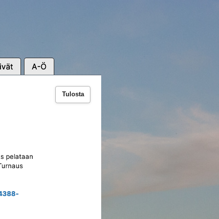
ivät
A-Ö
Tulosta
aus pelataan
 Turnaus
-4388-