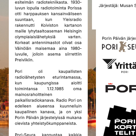
esitelmän radiotekniikasta. 1930-
Järjestäjä: Musan 
luvun lopulla radiotoiminta Porissa
otti harppauksen kansainväliseen
suuntaan, kun Yleisradio
rakennutti Koiviston kartanon
maille lyhytaaltoaseman Helsingin
olympialaislähetyksiä varten.
Porin Päivän järje
Korkeat antennimastot olivat osa
Väinölän maisemaa aina 1980-
luvulle, jolloin asema siirrettiin
Preiviikiin.
Pori oli kaupallisten
radiolähetysten eturintamassa,
kun kaupungissa aloitti
toimintansa 1.12.1985 oma
mainosrahoitteinen
paikallisradiokanava. Radio Pori on
edelleen alueensa kuunnelluin
kaupallinen kanava, ja on yksi
Porin Päivän järjestelyissä mukana
olevista yhteistyökumppaneista.
Pori-Seura kannustaa kaikkia