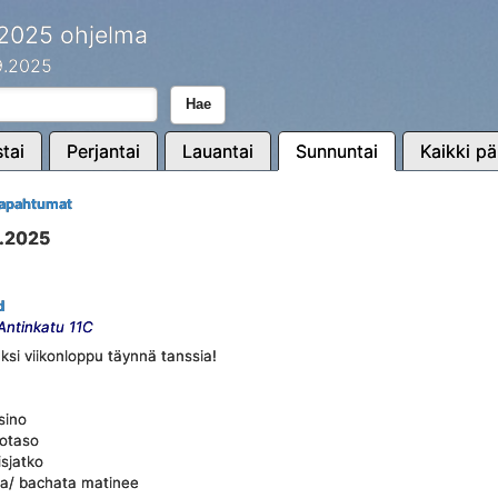
 2025 ohjelma
.9.2025
Hae
tai
Perjantai
Lauantai
Sunnuntai
Kaikki pä
tapahtumat
9.2025
d
 Antinkatu 11C
ksi viikonloppu täynnä tanssia!
sino
kotaso
isjatko
ba/ bachata matinee