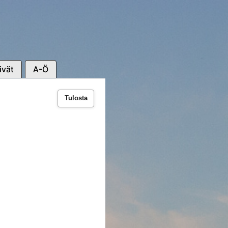
ivät
A-Ö
Tulosta