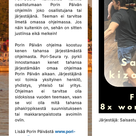
osallistumaan Porin Päivän
ohjelmiin joko osallistujana tai
järjestäjänä. Teeman ei tarvitse
ilmetä omassa ohjelmassa. Jos
näin kuitenkin on, sehän on sitten
justiinsa eikä melkein!
Porin Päivän ohjelma koostuu
kenen tahansa järjestämästä
ohjelmasta. Pori-Seura ry. pyrkii
innostamaan kenet tahansa
järjestämään omaa ohjelmaa
Porin Päivän aikaan. Järjestäjänä
voi toimia yksityinen henkilö,
yhdistys, yhteisö tai yritys.
Ohjelman ei tarvitse olla
sidoksissa vuoden teemaan, vaan
se voi olla mitä tahansa
pihakirppiksestä suunnistukseen
tai makkaranpaistosta avoimiin
Järjestäjä: Salsast
oviin.
Lisää Porin Päivästä
www.pori-