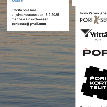
seura.fi
Ilmoita ohjelmasi
Porin Päivän järje
ohjelmakoosteeseen 16.9.2025
mennessä osoitteeseen:
poriseura@gmail.com