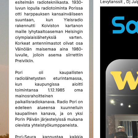
Levytanssit , Dj Ju
esitelmän radiotekniikasta. 1930-
luvun lopulla radiotoiminta Porissa
otti harppauksen kansainväliseen
suuntaan, kun Yleisradio
rakennutti Koiviston kartanon
maille lyhytaaltoaseman Helsingin
olympialaislähetyksiä varten.
Korkeat antennimastot olivat osa
Väinölän maisemaa aina 1980-
luvulle, jolloin asema siirrettiin
Preiviikiin.
Pori oli kaupallisten
radiolähetysten eturintamassa,
kun kaupungissa aloitti
toimintansa 1.12.1985 oma
mainosrahoitteinen
paikallisradiokanava. Radio Pori on
edelleen alueensa kuunnelluin
kaupallinen kanava, ja on yksi
Porin Päivän järjestelyissä mukana
olevista yhteistyökumppaneista.
Pori-Seura kannustaa kaikkia