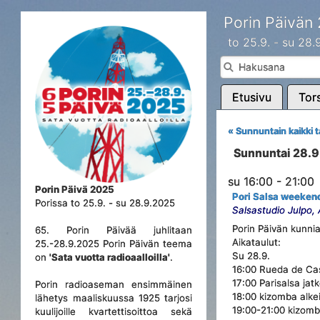
Porin Päivän
to 25.9. - su 28
Etusivu
Tors
« Sunnuntain kaikki 
Sunnuntai 28.
su 16:00 - 21:00
Porin Päivä 2025
Pori Salsa weeken
Porissa to 25.9. - su 28.9.2025
Salsastudio Julpo,
Porin Päivän kunnia
65. Porin Päivää juhlitaan
Aikataulut:
25.-28.9.2025 Porin Päivän teema
Su 28.9.
on
'Sata vuotta radioaalloilla'
.
16:00 Rueda de Ca
17:00 Parisalsa jat
Porin radioaseman ensimmäinen
18:00 kizomba alke
lähetys maaliskuussa 1925 tarjosi
19:00-21:00 kizom
kuulijoille kvartettisoittoa sekä