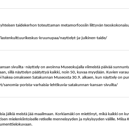
n yhteisen taidekerhon toteuttaman metamorfoosiin liittyvän teoskokonaisuu
i/lastenkulttuurikeskus-kruunupaa/nayttelyt-ja-julkinen-taide/
Kansan sivuilta -näyttely on avoinna Museokujalla viimeistä päivää sunnunt
an, sillä näyttelyn päätyttyä kaikki, noin 50, kuvaa myydään. Kuvien varaus
 hakea omakseen Satakunnan Museosta 30.9. alkaen, kun näyttely on pur
yt/sanomia-porista-varhaisia-lehtikuvia-satakunnan-kansan-sivuilta/
aisia jälkiä meistä jää maailmaan. Korkiamäki on miettinyt, mikä kaikki on 
sen mielenkiintoiselle retkelle menneisyyden ja nykyisyyden välille. Miis
kumenttielokuvaan.