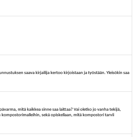
unnustuksen saava kirjailija kertoo kirjoistaan ja työstään. Yleisökin saa
varma, mitä kaikkea sinne saa laittaa? Vai oletko jo vanha tekijä,
n kompostorimalleihin, sekä opiskellaan, mitä kompostori tarvii