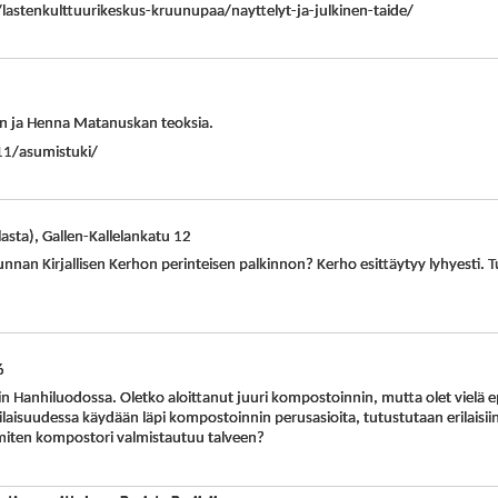
i/lastenkulttuurikeskus-kruunupaa/nayttelyt-ja-julkinen-taide/
in ja Henna Matanuskan teoksia.
11/asumistuki/
lasta), Gallen-Kallelankatu 12
kunnan Kirjallisen Kerhon perinteisen palkinnon? Kerho esittäytyy lyhyesti. T
6
 Hanhiluodossa. Oletko aloittanut juuri kompostoinnin, mutta olet vielä epä
laisuudessa käydään läpi kompostoinnin perusasioita, tutustutaan erilaisii
miten kompostori valmistautuu talveen?