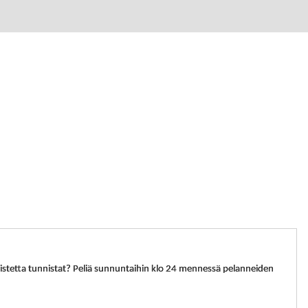
ulistetta tunnistat? Peliä sunnuntaihin klo 24 mennessä pelanneiden