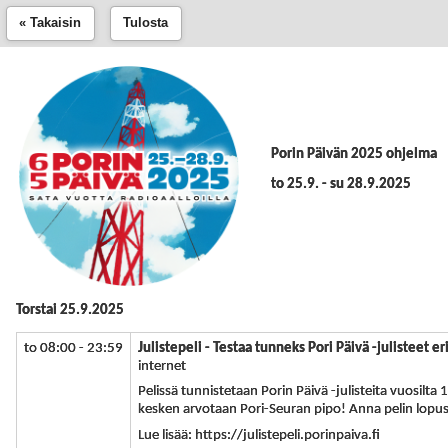
« Takaisin
Tulosta
Porin Päivän 2025 ohjelma
to 25.9. - su 28.9.2025
Torstai 25.9.2025
to 08:00 - 23:59
Julistepeli - Testaa tunneks Pori Päivä -julisteet er
internet
Pelissä tunnistetaan Porin Päivä -julisteita vuosilt
kesken arvotaan Pori-Seuran pipo! Anna pelin lopus
Lue lisää: https://julistepeli.porinpaiva.fi