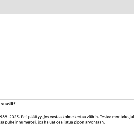
i vuasilt?
a 1969–2025. Peli päättyy, jos vastaa kolme kertaa väärin. Testaa montako j
sa puhelinnumerosi, jos haluat osallistua pipon arvontaan.