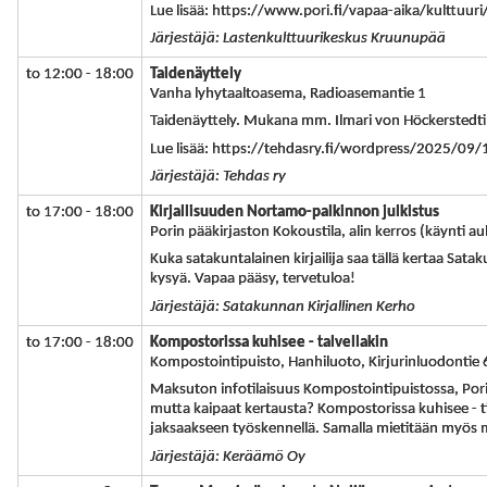
Lue lisää: https://www.pori.fi/vapaa-aika/kulttuur
Järjestäjä: Lastenkulttuurikeskus Kruunupää
to 12:00 - 18:00
Taidenäyttely
Vanha lyhytaaltoasema, Radioasemantie 1
Taidenäyttely. Mukana mm. Ilmari von Höckerstedt
Lue lisää: https://tehdasry.fi/wordpress/2025/09/
Järjestäjä: Tehdas ry
to 17:00 - 18:00
Kirjallisuuden Nortamo-palkinnon julkistus
Porin pääkirjaston Kokoustila, alin kerros (käynti au
Kuka satakuntalainen kirjailija saa tällä kertaa Sata
kysyä. Vapaa pääsy, tervetuloa!
Järjestäjä: Satakunnan Kirjallinen Kerho
to 17:00 - 18:00
Kompostorissa kuhisee - talvellakin
Kompostointipuisto, Hanhiluoto, Kirjurinluodontie 
Maksuton infotilaisuus Kompostointipuistossa, Porin
mutta kaipaat kertausta? Kompostorissa kuhisee - ti
jaksaakseen työskennellä. Samalla mietitään myös 
Järjestäjä: Keräämö Oy