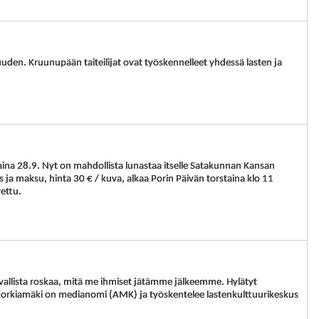
den. Kruunupään taiteilijat ovat työskennelleet yhdessä lasten ja
aina 28.9. Nyt on mahdollista lunastaa itselle Satakunnan Kansan
 ja maksu, hinta 30 € / kuva, alkaa Porin Päivän torstaina klo 11
ettu.
kuvallista roskaa, mitä me ihmiset jätämme jälkeemme. Hylätyt
a Korkiamäki on medianomi (AMK) ja työskentelee lastenkulttuurikeskus