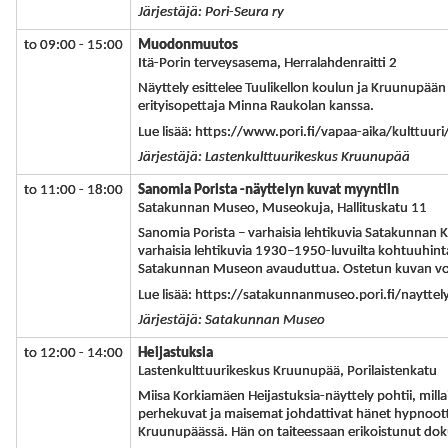
Järjestäjä: Pori-Seura ry
to 09:00 - 15:00
Muodonmuutos
Itä-Porin terveysasema, Herralahdenraitti 2
Näyttely esittelee Tuulikellon koulun ja Kruunupää
erityisopettaja Minna Raukolan kanssa.
Lue lisää: https://www.pori.fi/vapaa-aika/kulttuur
Järjestäjä: Lastenkulttuurikeskus Kruunupää
to 11:00 - 18:00
Sanomia Porista -näyttelyn kuvat myyntiin
Satakunnan Museo, Museokuja, Hallituskatu 11
Sanomia Porista – varhaisia lehtikuvia Satakunnan 
varhaisia lehtikuvia 1930–1950-luvuilta kohtuuhinta
Satakunnan Museon avauduttua. Ostetun kuvan voi
Lue lisää: https://satakunnanmuseo.pori.fi/nayttel
Järjestäjä: Satakunnan Museo
to 12:00 - 14:00
Heijastuksia
Lastenkulttuurikeskus Kruunupää, Porilaistenkatu
Miisa Korkiamäen Heijastuksia-näyttely pohtii, mill
perhekuvat ja maisemat johdattivat hänet hypnootti
Kruunupäässä. Hän on taiteessaan erikoistunut do