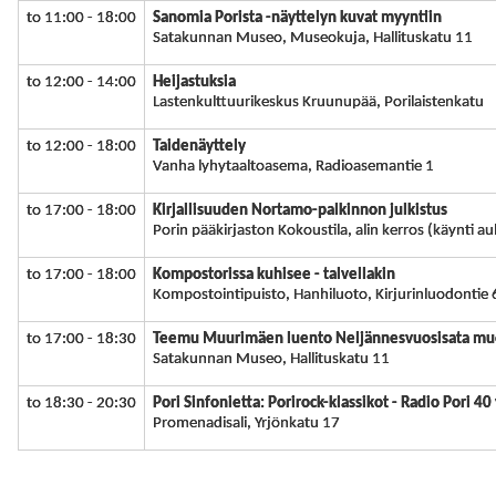
to 11:00 - 18:00
Sanomia Porista -näyttelyn kuvat myyntiin
Satakunnan Museo, Museokuja, Hallituskatu 11
to 12:00 - 14:00
Heijastuksia
Lastenkulttuurikeskus Kruunupää, Porilaistenkatu
to 12:00 - 18:00
Taidenäyttely
Vanha lyhytaaltoasema, Radioasemantie 1
to 17:00 - 18:00
Kirjallisuuden Nortamo-palkinnon julkistus
Porin pääkirjaston Kokoustila, alin kerros (käynti au
to 17:00 - 18:00
Kompostorissa kuhisee - talvellakin
Kompostointipuisto, Hanhiluoto, Kirjurinluodontie 
to 17:00 - 18:30
Teemu Muurimäen luento Neljännesvuosisata muoti
Satakunnan Museo, Hallituskatu 11
to 18:30 - 20:30
Pori Sinfonietta: Porirock-klassikot - Radio Pori 40
Promenadisali, Yrjönkatu 17