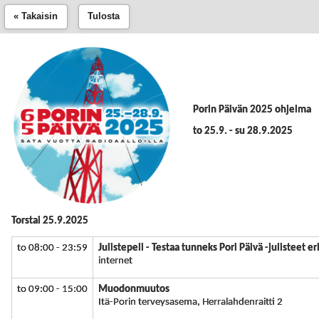
« Takaisin
Tulosta
Porin Päivän 2025 ohjelma
to 25.9. - su 28.9.2025
Torstai 25.9.2025
to 08:00 - 23:59
Julistepeli - Testaa tunneks Pori Päivä -julisteet er
internet
to 09:00 - 15:00
Muodonmuutos
Itä-Porin terveysasema, Herralahdenraitti 2