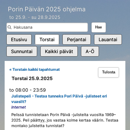
Porin Päivän 2025 ohjelma
to 25.9. - su 28.9.2025
Hae
Etusivu
Torstai
Perjantai
Lauantai
Sunnuntai
Kaikki päivät
A-Ö
« Torstain kaikki tapahtumat
Tulosta
Torstai 25.9.2025
to 08:00 - 23:59
Julistepeli - Testaa tunneks Pori Päivä -julisteet eri
vuasilt?
internet
Pelissä tunnistetaan Porin Päivä -julisteita vuosilta 1969–
2025. Peli päättyy, jos vastaa kolme kertaa väärin. Testaa
montako julistetta tunnistat?