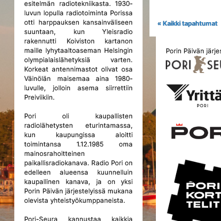
esitelmän radiotekniikasta. 1930-
luvun lopulla radiotoiminta Porissa
otti harppauksen kansainväliseen
« Kaikki tapahtumat
suuntaan, kun Yleisradio
rakennutti Koiviston kartanon
maille lyhytaaltoaseman Helsingin
Porin Päivän järje
olympialaislähetyksiä varten.
Korkeat antennimastot olivat osa
Väinölän maisemaa aina 1980-
luvulle, jolloin asema siirrettiin
Preiviikiin.
Pori oli kaupallisten
radiolähetysten eturintamassa,
kun kaupungissa aloitti
toimintansa 1.12.1985 oma
mainosrahoitteinen
paikallisradiokanava. Radio Pori on
edelleen alueensa kuunnelluin
kaupallinen kanava, ja on yksi
Porin Päivän järjestelyissä mukana
olevista yhteistyökumppaneista.
Pori-Seura kannustaa kaikkia