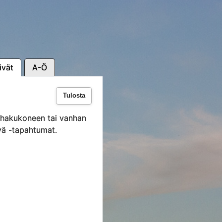
ivät
A-Ö
Tulosta
i hakukoneen tai vanhan
vä -tapahtumat.