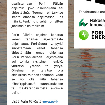
osallistumaan Porin Päivän
ohjelmiin joko osallistujana tai
Tapahtumakalente
järjestäjänä. Teeman ei tarvitse
ilmetä omassa ohjelmassa. Jos
näin kuitenkin on, sehän on sitten
justiinsa eikä melkein!
Porin Päivän ohjelma koostuu
kenen tahansa järjestämästä
ohjelmasta. Pori-Seura ry. pyrkii
innostamaan kenet tahansa
järjestämään omaa ohjelmaa
Porin Päivän aikaan. Järjestäjänä
voi toimia yksityinen henkilö,
yhdistys, yhteisö tai yritys.
Ohjelman ei tarvitse olla
sidoksissa vuoden teemaan, vaan
se voi olla mitä tahansa
pihakirppiksestä suunnistukseen
tai makkaranpaistosta avoimiin
oviin.
Lisää Porin Päivästä
www.pori-