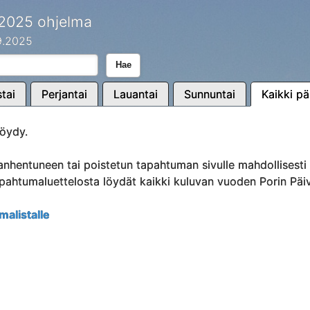
 2025 ohjelma
.9.2025
Hae
tai
Perjantai
Lauantai
Sunnuntai
Kaikki pä
öydy.
anhentuneen tai poistetun tapahtuman sivulle mahdollisest
Tapahtumaluettelosta löydät kaikki kuluvan vuoden Porin Päi
malistalle