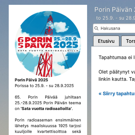
Porin Päivän
to 25.9. - su 28
Etusivu
Tors
Tapahtumaa ei l
Olet päätynyt v
linkin kautta. 
Porin Päivä 2025
Porissa to 25.9. - su 28.9.2025
« Siirry tapahtu
65. Porin Päivää juhlitaan
25.-28.9.2025 Porin Päivän teema
on
'Sata vuotta radioaalloilla'
.
Porin radioaseman ensimmäinen
lähetys maaliskuussa 1925 tarjosi
kuulijoille kvartettisoittoa sekä