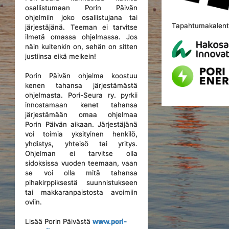
osallistumaan Porin Päivän
ohjelmiin joko osallistujana tai
Tapahtumakalente
järjestäjänä. Teeman ei tarvitse
ilmetä omassa ohjelmassa. Jos
näin kuitenkin on, sehän on sitten
justiinsa eikä melkein!
Porin Päivän ohjelma koostuu
kenen tahansa järjestämästä
ohjelmasta. Pori-Seura ry. pyrkii
innostamaan kenet tahansa
järjestämään omaa ohjelmaa
Porin Päivän aikaan. Järjestäjänä
voi toimia yksityinen henkilö,
yhdistys, yhteisö tai yritys.
Ohjelman ei tarvitse olla
sidoksissa vuoden teemaan, vaan
se voi olla mitä tahansa
pihakirppiksestä suunnistukseen
tai makkaranpaistosta avoimiin
oviin.
Lisää Porin Päivästä
www.pori-