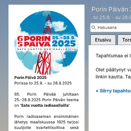
Porin Päivän
to 25.9. - su 28
Etusivu
Tors
Tapahtumaa ei l
Olet päätynyt v
linkin kautta. 
Porin Päivä 2025
Porissa to 25.9. - su 28.9.2025
« Siirry tapahtu
65. Porin Päivää juhlitaan
25.-28.9.2025 Porin Päivän teema
on
'Sata vuotta radioaalloilla'
.
Porin radioaseman ensimmäinen
lähetys maaliskuussa 1925 tarjosi
kuulijoille kvartettisoittoa sekä