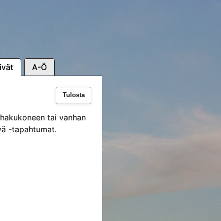
ivät
A-Ö
Tulosta
i hakukoneen tai vanhan
vä -tapahtumat.