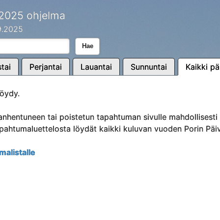
 2025 ohjelma
.9.2025
Hae
tai
Perjantai
Lauantai
Sunnuntai
Kaikki pä
öydy.
anhentuneen tai poistetun tapahtuman sivulle mahdollisest
Tapahtumaluettelosta löydät kaikki kuluvan vuoden Porin Päi
malistalle