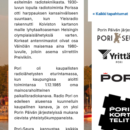
esitelmän radiotekniikasta. 1930-
luvun lopulla radiotoiminta Porissa
otti harppauksen kansainväliseen
« Kaikki tapahtumat
suuntaan, kun Yleisradio
rakennutti Koiviston kartanon
maille lyhytaaltoaseman Helsingin
Porin Päivän järje
olympialaislähetyksiä varten.
Korkeat antennimastot olivat osa
Väinölän maisemaa aina 1980-
luvulle, jolloin asema siirrettiin
Preiviikiin.
Pori oli kaupallisten
radiolähetysten eturintamassa,
kun kaupungissa aloitti
toimintansa 1.12.1985 oma
mainosrahoitteinen
paikallisradiokanava. Radio Pori on
edelleen alueensa kuunnelluin
kaupallinen kanava, ja on yksi
Porin Päivän järjestelyissä mukana
olevista yhteistyökumppaneista.
Pori-Seura kannustaa kaikkia