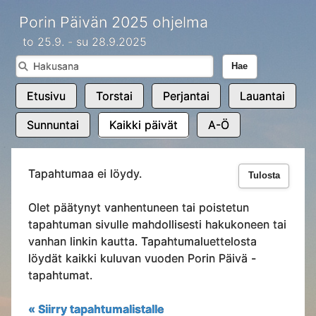
Porin Päivän 2025 ohjelma
to 25.9. - su 28.9.2025
Hae
Etusivu
Torstai
Perjantai
Lauantai
Sunnuntai
Kaikki päivät
A-Ö
Tapahtumaa ei löydy.
Tulosta
Olet päätynyt vanhentuneen tai poistetun
tapahtuman sivulle mahdollisesti hakukoneen tai
vanhan linkin kautta. Tapahtumaluettelosta
löydät kaikki kuluvan vuoden Porin Päivä -
tapahtumat.
« Siirry tapahtumalistalle