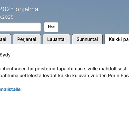
 2025 ohjelma
.9.2025
Hae
tai
Perjantai
Lauantai
Sunnuntai
Kaikki pä
öydy.
anhentuneen tai poistetun tapahtuman sivulle mahdollisest
Tapahtumaluettelosta löydät kaikki kuluvan vuoden Porin Päi
malistalle