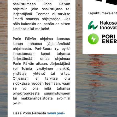
osallistumaan Porin Päivän
ohjelmiin joko osallistujana tai
Tapahtumakalente
järjestäjänä. Teeman ei tarvitse
ilmetä omassa ohjelmassa. Jos
näin kuitenkin on, sehän on sitten
justiinsa eikä melkein!
Porin Päivän ohjelma koostuu
kenen tahansa järjestämästä
ohjelmasta. Pori-Seura ry. pyrkii
innostamaan kenet tahansa
järjestämään omaa ohjelmaa
Porin Päivän aikaan. Järjestäjänä
voi toimia yksityinen henkilö,
yhdistys, yhteisö tai yritys.
Ohjelman ei tarvitse olla
sidoksissa vuoden teemaan, vaan
se voi olla mitä tahansa
pihakirppiksestä suunnistukseen
tai makkaranpaistosta avoimiin
oviin.
Lisää Porin Päivästä
www.pori-