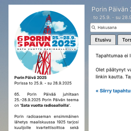
Porin Päivän
to 25.9. - su 28
Etusivu
Tors
Tapahtumaa ei l
Olet päätynyt v
linkin kautta. 
Porin Päivä 2025
Porissa to 25.9. - su 28.9.2025
« Siirry tapahtu
65. Porin Päivää juhlitaan
25.-28.9.2025 Porin Päivän teema
on
'Sata vuotta radioaalloilla'
.
Porin radioaseman ensimmäinen
lähetys maaliskuussa 1925 tarjosi
kuulijoille kvartettisoittoa sekä