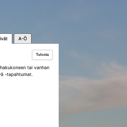
ivät
A-Ö
Tulosta
i hakukoneen tai vanhan
vä -tapahtumat.