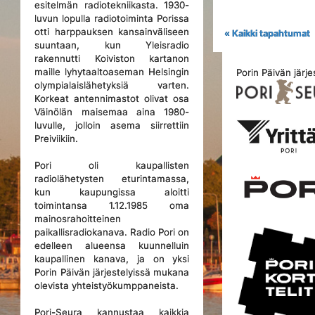
esitelmän radiotekniikasta. 1930-
luvun lopulla radiotoiminta Porissa
otti harppauksen kansainväliseen
« Kaikki tapahtumat
suuntaan, kun Yleisradio
rakennutti Koiviston kartanon
maille lyhytaaltoaseman Helsingin
Porin Päivän järje
olympialaislähetyksiä varten.
Korkeat antennimastot olivat osa
Väinölän maisemaa aina 1980-
luvulle, jolloin asema siirrettiin
Preiviikiin.
Pori oli kaupallisten
radiolähetysten eturintamassa,
kun kaupungissa aloitti
toimintansa 1.12.1985 oma
mainosrahoitteinen
paikallisradiokanava. Radio Pori on
edelleen alueensa kuunnelluin
kaupallinen kanava, ja on yksi
Porin Päivän järjestelyissä mukana
olevista yhteistyökumppaneista.
Pori-Seura kannustaa kaikkia