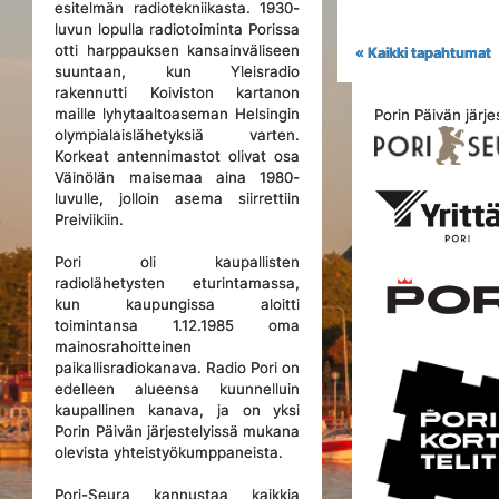
esitelmän radiotekniikasta. 1930-
luvun lopulla radiotoiminta Porissa
otti harppauksen kansainväliseen
« Kaikki tapahtumat
suuntaan, kun Yleisradio
rakennutti Koiviston kartanon
maille lyhytaaltoaseman Helsingin
Porin Päivän järje
olympialaislähetyksiä varten.
Korkeat antennimastot olivat osa
Väinölän maisemaa aina 1980-
luvulle, jolloin asema siirrettiin
Preiviikiin.
Pori oli kaupallisten
radiolähetysten eturintamassa,
kun kaupungissa aloitti
toimintansa 1.12.1985 oma
mainosrahoitteinen
paikallisradiokanava. Radio Pori on
edelleen alueensa kuunnelluin
kaupallinen kanava, ja on yksi
Porin Päivän järjestelyissä mukana
olevista yhteistyökumppaneista.
Pori-Seura kannustaa kaikkia