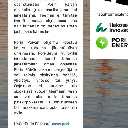
osallistumaan Porin Päivän
ohjelmiin joko osallistujana tai
Tapahtumakalente
järjestäjänä. Teeman ei tarvitse
ilmetä omassa ohjelmassa. Jos
näin kuitenkin on, sehän on sitten
justiinsa eikä melkein!
Porin Päivän ohjelma koostuu
kenen tahansa järjestämästä
ohjelmasta. Pori-Seura ry. pyrkii
innostamaan kenet tahansa
järjestämään omaa ohjelmaa
Porin Päivän aikaan. Järjestäjänä
voi toimia yksityinen henkilö,
yhdistys, yhteisö tai yritys.
Ohjelman ei tarvitse olla
sidoksissa vuoden teemaan, vaan
se voi olla mitä tahansa
pihakirppiksestä suunnistukseen
tai makkaranpaistosta avoimiin
oviin.
Lisää Porin Päivästä
www.pori-