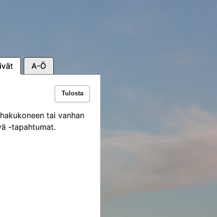
ivät
A-Ö
Tulosta
i hakukoneen tai vanhan
vä -tapahtumat.