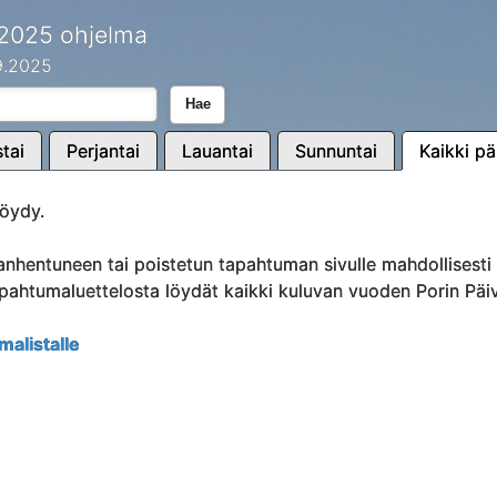
 2025 ohjelma
.9.2025
Hae
tai
Perjantai
Lauantai
Sunnuntai
Kaikki pä
öydy.
anhentuneen tai poistetun tapahtuman sivulle mahdollisest
Tapahtumaluettelosta löydät kaikki kuluvan vuoden Porin Päi
malistalle