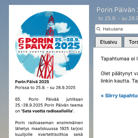
Porin Päivän
to 25.9. - su 28
Etusivu
Tors
Tapahtumaa ei l
Olet päätynyt v
linkin kautta. 
Porin Päivä 2025
Porissa to 25.9. - su 28.9.2025
« Siirry tapahtu
65. Porin Päivää juhlitaan
25.-28.9.2025 Porin Päivän teema
on
'Sata vuotta radioaalloilla'
.
Porin radioaseman ensimmäinen
lähetys maaliskuussa 1925 tarjosi
kuulijoille kvartettisoittoa sekä