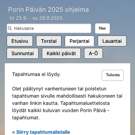
Porin Päivän 2025 ohjelma
to 25.9. - su 28.9.2025
Hae
Etusivu
Torstai
Perjantai
Lauantai
Sunnuntai
Kaikki päivät
A-Ö
Tapahtumaa ei löydy.
Tulosta
Olet päätynyt vanhentuneen tai poistetun
tapahtuman sivulle mahdollisesti hakukoneen tai
vanhan linkin kautta. Tapahtumaluettelosta
löydät kaikki kuluvan vuoden Porin Päivä -
tapahtumat.
« Siirry tapahtumalistalle