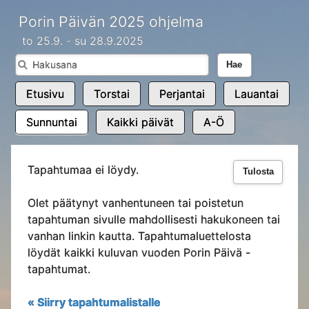
Porin Päivän 2025 ohjelma
to 25.9. - su 28.9.2025
Hae
Etusivu
Torstai
Perjantai
Lauantai
Sunnuntai
Kaikki päivät
A-Ö
Tapahtumaa ei löydy.
Tulosta
Olet päätynyt vanhentuneen tai poistetun
tapahtuman sivulle mahdollisesti hakukoneen tai
vanhan linkin kautta. Tapahtumaluettelosta
löydät kaikki kuluvan vuoden Porin Päivä -
tapahtumat.
« Siirry tapahtumalistalle