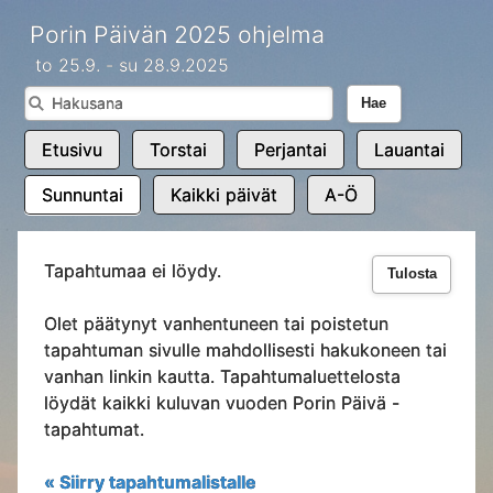
Porin Päivän 2025 ohjelma
to 25.9. - su 28.9.2025
Hae
Etusivu
Torstai
Perjantai
Lauantai
Sunnuntai
Kaikki päivät
A-Ö
Tapahtumaa ei löydy.
Tulosta
Olet päätynyt vanhentuneen tai poistetun
tapahtuman sivulle mahdollisesti hakukoneen tai
vanhan linkin kautta. Tapahtumaluettelosta
löydät kaikki kuluvan vuoden Porin Päivä -
tapahtumat.
« Siirry tapahtumalistalle