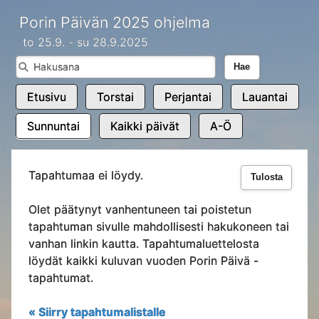
Porin Päivän 2025 ohjelma
to 25.9. - su 28.9.2025
Hae
Etusivu
Torstai
Perjantai
Lauantai
Sunnuntai
Kaikki päivät
A-Ö
Tapahtumaa ei löydy.
Tulosta
Olet päätynyt vanhentuneen tai poistetun
tapahtuman sivulle mahdollisesti hakukoneen tai
vanhan linkin kautta. Tapahtumaluettelosta
löydät kaikki kuluvan vuoden Porin Päivä -
tapahtumat.
« Siirry tapahtumalistalle