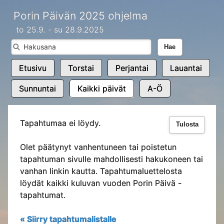
Porin Päivän 2025 ohjelma
to 25.9. - su 28.9.2025
Hae
Etusivu
Torstai
Perjantai
Lauantai
Sunnuntai
Kaikki päivät
A-Ö
Tapahtumaa ei löydy.
Tulosta
Olet päätynyt vanhentuneen tai poistetun
tapahtuman sivulle mahdollisesti hakukoneen tai
vanhan linkin kautta. Tapahtumaluettelosta
löydät kaikki kuluvan vuoden Porin Päivä -
tapahtumat.
« Siirry tapahtumalistalle